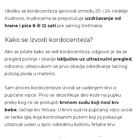
Ukoliko se kordocenteza sprovodi između 20. i 24. nedelje
trudnoće, trudnicama se preporučuje
uzdržavanje od
hrane i pića 8 ili 12 sati
pre samog tretmana.
Kako se izvodi kordocenteza?
Ako se pitate kako se radi kordocenteza, odgovor je da se
pregled počinje i obavlja
isključivo uz ultrazvučni pregled
,
odnosno, ultrazvukom se prvo obavlja određivanje tačnog
položaj ploda u materici.
Sam proces kordocenteze izvodi se vađenjem krvi iz
pupčane vrpce. Prvo se dezinfikuje deo kože na pupku
preko kog će se pristupiti
krvnom sudu koji nosi krv
bebe
, tačnije krv fetusa. U krvni sud na pupčanoj vrpci uvodi
se tanka igla, koja kontrolisanim putem koji joj pokazuje
utrazvuk uvlači u špric određenu količinu fetalne krvi.