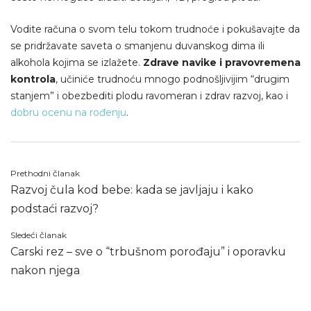
Vodite računa o svom telu tokom trudnoće i pokušavajte da
se pridržavate saveta o smanjenu duvanskog dima ili
alkohola kojima se izlažete.
Zdrave navike i pravovremena
kontrola
, učiniće trudnoću mnogo podnošljivijim “drugim
stanjem” i obezbediti plodu ravomeran i zdrav razvoj, kao i
dobru ocenu na rođenju
.
Kretanje
Prethodni članak
Razvoj čula kod bebe: kada se javljaju i kako
članka
podstaći razvoj?
Sledeći članak
Carski rez – sve o “trbušnom porođaju” i oporavku
nakon njega