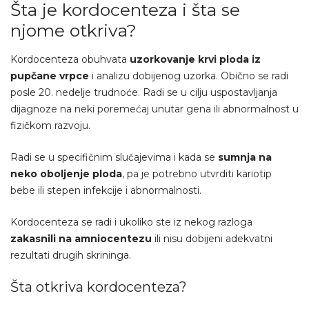
Šta je kordocenteza i šta se
njome otkriva?
Kordocenteza obuhvata
uzorkovanje krvi ploda iz
pupčane vrpce
i analizu dobijenog uzorka. Obično se radi
posle 20. nedelje trudnoće. Radi se u cilju uspostavljanja
dijagnoze na neki poremećaj unutar gena ili abnormalnost u
fizičkom razvoju.
Radi se u specifičnim slučajevima i kada se
sumnja na
neko oboljenje ploda
, pa je potrebno utvrditi kariotip
bebe ili stepen infekcije i abnormalnosti.
Kordocenteza se radi i ukoliko ste iz nekog razloga
zakasnili na amniocentezu
ili nisu dobijeni adekvatni
rezultati drugih skrininga.
Šta otkriva kordocenteza?