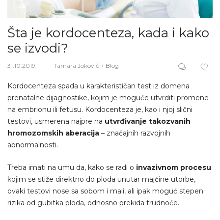
Šta je kordocenteza, kada i kako
se izvodi?
Posted
Posted
31.10.2019.
Od
Tamara Joković
Blog
on
in
Kordocenteza spada u karakterističan test iz domena
prenatalne dijagnostike, kojim je moguće utvrditi promene
na embrionu ili fetusu. Kordocenteza je, kao i njoj slični
testovi, usmerena najpre na
utvrđivanje takozvanih
hromozomskih aberacija
– značajnih razvojnih
abnormalnosti.
Treba imati na umu da, kako se radi o
invazivnom procesu
kojim se stiže direktno do ploda unutar majčine utorbe,
ovaki testovi nose sa sobom i mali, ali ipak moguć stepen
rizika od gubitka ploda, odnosno prekida trudnoće.