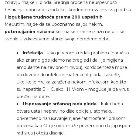
zdravlju majke ili ploda. Srednja procena neuspešnosti
testiranja, odnosno ishoda koji kordrocenteza ima za plod su
1 izgubljena trudnoća prema 200 uspešnih
.
Međutim, hajde da se upoznamo sa još nekim,
potencijanim rizicima
kojima se mame izlažu ne bi li se
uverile u zdravstveno stanje svoje nerođene bebe:
Infekcija
– iako je veoma redak problem (naročito
ako znamo gde idemo na pregled i da li je higijena
ambulante na zavidnom nivou), kordocenteza može
da dovede do infekcije materice ili ploda. Takođe,
ukoliko je majka zaražena nekom infekcijom kao što
su hepatitis B ili C, ako i HIV-om – moguće je da virus
pređe i na dete.
Usporavanje srčanog rada ploda
– kako beba
otvara usta i nepravilno diše dok je u stomaku,
privremeno narušavanje njene “atmosfere” prilikom
procesa kao što je ovaj može privremeno da joj uspori
rad srca i oteža disanje.