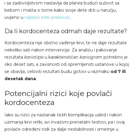
i sa zadovoljstvom nastavlja da planira budući suživot sa
bebom i mašta o tome kako svoje dete drži u naručju,
uvijeno u
najlepši bebi prekrivač
.
Da li kordocenteza odmah daje rezultate?
Kordocenteza nije obično vađenje krvi, te ne daje rezultate
nekoliko sati nakon intervencije. Za analizu i pakovanje
rezultata
kariotipa
u karakterističan
kariogram
potrebno je
oko deset sati, a zavisnosti od opremljensti ustanove u kojoj
se obavlja, celoviti rezultati budu gotovi u razmaku
od 7 ili
desetak dana
.
Potencijalni rizici koje povlači
kordocenteza
Iako su rizici za nastanak težih komplikacija usled i nakon
uzimanja krvi retki, svi invazivni prenatalni testovi, pa i ovaj
povlače određeni rizik za dalje nestabilnosti i smetnje u