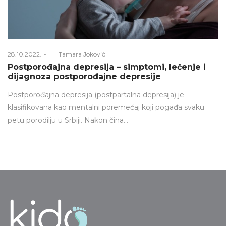
Posted
28.10.2022.
Od
Tamara Joković
on
Postporođajna depresija – simptomi, lečenje i
dijagnoza postporođajne depresije
Postporođajna depresija (postpartalna depresija) je
klasifikovana kao mentalni poremećaj koji pogađa svaku
petu porodilju u Srbiji. Nakon čina…