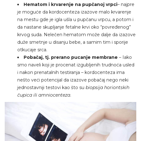
Hematom i krvarenje na pupčanoj vrpci
– najpre
je moguće da kordocenteza izazove malo krvarenje
na mestu gde je igla ušla u pupčanu vrpcu, a potom i
da nastane skupljanje fetalne krvi oko “povređenog”
krvog suda. Nelečen hematom može dalje da izazove
duže smetnje u disanju bebe, a samim tim i sporije
otkucaje srca.
Pobačaj, tj. prerano pucanje membrane
– Iako
smo naveli koji je procenat izgubljenih trudnoća usled
i nakon prenatalnih testiranja – kordocenteza ima
nešto veći potencijal da izazove pobačaj nego neki
jednostavniji testovi kao što su
biopsija horiontskih
čupica ili amniocenteza
.