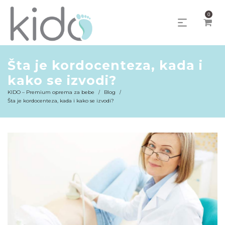
0
Šta je kordocenteza, kada i
kako se izvodi?
KIDO – Premium oprema za bebe
Blog
/
/
Šta je kordocenteza, kada i kako se izvodi?