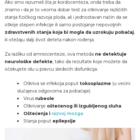
Ako smo razumeli šta je kordocenteza, onda treba da
znamo i da je to veoma dobar test za otkrivanje različitih
stanja fizičkog razvoja ploda, ali i jednostavan način da se
otkrije stepen infekcije ili samo postojanje nepovoljnih
zdravstvenih stanja koja bi mogla da uzrokuju pobačaj
,
ili otežaju dalji život deteta nakon rođenja.
Za razliku od amniocenteze, ova metoda
ne detektuje
neurološke defekte
, tako da rezultate koje možete da
očekujete idu u pravcu sledećih disfunkcija:
Otkriva se infekcija poput
toksoplazme
(u većini
slučajeva odgovorna za pobačaje)
Virus
rubeole
Otkrivanje
oštećenog ili izgubljenog sluha
Oštećenja i
razvoj mozga
Stanja poput
epilepsije