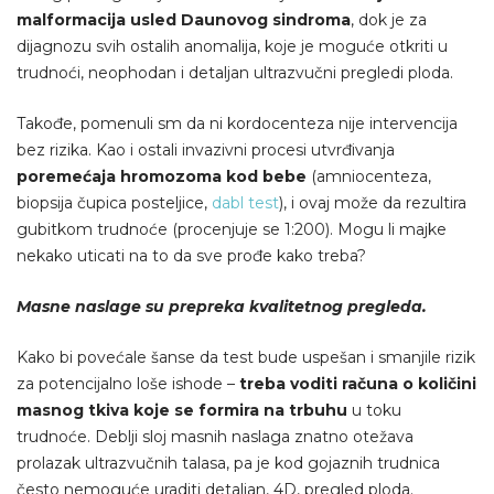
malformacija usled Daunovog sindroma
, dok je za
dijagnozu svih ostalih anomalija, koje je moguće otkriti u
trudnoći, neophodan i detaljan ultrazvučni pregledi ploda.
Takođe, pomenuli sm da ni kordocenteza nije intervencija
bez rizika. Kao i ostali invazivni procesi utvrđivanja
poremećaja hromozoma kod bebe
(amniocenteza,
biopsija čupica posteljice,
dabl test
), i ovaj može da rezultira
gubitkom trudnoće (procenjuje se 1:200). Mogu li majke
nekako uticati na to da sve prođe kako treba?
Masne naslage su prepreka kvalitetnog pregleda.
Kako bi povećale šanse da test bude uspešan i smanjile rizik
za potencijalno loše ishode –
treba voditi računa o količini
masnog tkiva koje se formira na trbuhu
u toku
trudnoće. Deblji sloj masnih naslaga znatno otežava
prolazak ultrazvučnih talasa, pa je kod gojaznih trudnica
često nemoguće uraditi detaljan, 4D, pregled ploda.