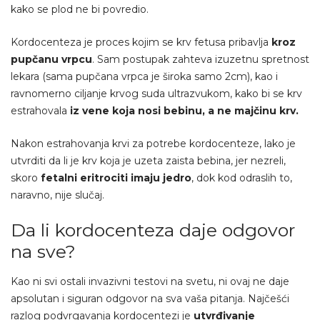
kako se plod ne bi povredio.
Kordocenteza je proces kojim se krv fetusa pribavlja
kroz
pupčanu vrpcu
. Sam postupak zahteva izuzetnu spretnost
lekara (sama pupčana vrpca je široka samo 2cm), kao i
ravnomerno ciljanje krvog suda ultrazvukom, kako bi se krv
estrahovala
iz vene koja nosi bebinu, a ne majčinu krv.
Nakon estrahovanja krvi za potrebe kordocenteze, lako je
utvrditi da li je krv koja je uzeta zaista bebina, jer nezreli,
skoro
fetalni eritrociti imaju jedro
, dok kod odraslih to,
naravno, nije slučaj.
Da li kordocenteza daje odgovor
na sve?
Kao ni svi ostali invazivni testovi na svetu, ni ovaj ne daje
apsolutan i siguran odgovor na sva vaša pitanja. Najčešći
razlog podvrgavanja kordocentezi je
utvrđivanje