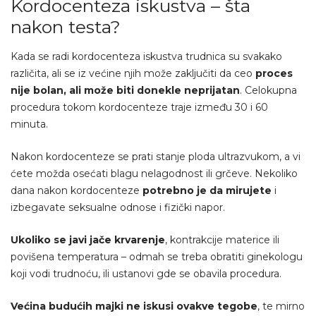
Kordocenteza iskustva – šta
nakon testa?
Kada se radi kordocenteza iskustva trudnica su svakako
različita, ali se iz većine njih može zaključiti da ceo
proces
nije bolan, ali može biti donekle neprijatan
. Celokupna
procedura tokom kordocenteze traje između 30 i 60
minuta.
Nakon kordocenteze se prati stanje ploda ultrazvukom, a vi
ćete možda osećati blagu nelagodnost ili grčeve. Nekoliko
dana nakon kordocenteze
potrebno je da mirujete
i
izbegavate seksualne odnose i fizički napor.
Ukoliko se javi jače krvarenje
, kontrakcije materice ili
povišena temperatura – odmah se treba obratiti ginekologu
koji vodi trudnoću, ili ustanovi gde se obavila procedura.
Većina budućih majki ne iskusi ovakve tegobe
, te mirno