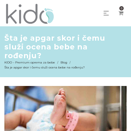
0
Šta je apgar skor i čemu
služi ocena bebe na
rođenju?
KIDO – Premium oprema za bebe
Blog
/
/
Šta je apgar skor i čemu služi ocena bebe na rođenju?