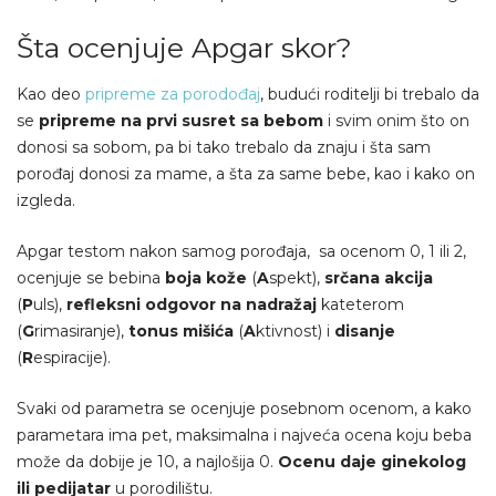
Šta ocenjuje Apgar skor?
Kao deo
pripreme za porodođaj
, budući roditelji bi trebalo da
se
pripreme na prvi susret sa bebom
i svim onim što on
donosi sa sobom, pa bi tako trebalo da znaju i šta sam
porođaj donosi za mame, a šta za same bebe, kao i kako on
izgleda.
Apgar testom nakon samog porođaja, sa ocenom 0, 1 ili 2,
ocenjuje se bebina
boja kože
(
A
spekt),
srčana akcija
(
P
uls),
refleksni odgovor na nadražaj
kateterom
(
G
rimasiranje),
tonus mišića
(
A
ktivnost) i
disanje
(
R
espiracije).
Svaki od parametra se ocenjuje posebnom ocenom, a kako
parametara ima pet, maksimalna i najveća ocena koju beba
može da dobije je 10, a najlošija 0.
Ocenu daje ginekolog
ili pedijatar
u porodilištu.