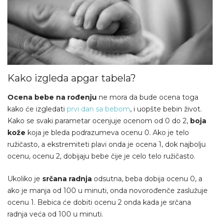
Kako izgleda apgar tabela?
Ocena bebe na rođenju
ne mora da bude ocena toga
kako će izgledati
prvi dan sa bebom
, i uopšte bebin život.
Kako se svaki parametar ocenjuje ocenom od 0 do 2,
boja
kože
koja je bleda podrazumeva ocenu 0. Ako je telo
ružičasto, a ekstremiteti plavi onda je ocena 1, dok najbolju
ocenu, ocenu 2, dobijaju bebe čije je celo telo ružičasto.
Ukoliko je
srčana radnja
odsutna, beba dobija ocenu 0, a
ako je manja od 100 u minuti, onda novorođenče zaslužuje
ocenu 1. Bebica će dobiti ocenu 2 onda kada je srčana
radnja veća od 100 u minuti.