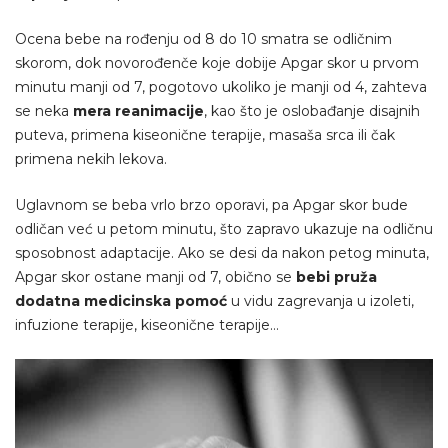
Ocena bebe na rođenju od 8 do 10 smatra se odličnim
skorom, dok novorođenče koje dobije Apgar skor u prvom
minutu manji od 7, pogotovo ukoliko je manji od 4, zahteva
se neka
mera reanimacije
, kao što je oslobađanje disajnih
puteva, primena kiseonične terapije, masaša srca ili čak
primena nekih lekova.
Uglavnom se beba vrlo brzo oporavi, pa Apgar skor bude
odličan već u petom minutu, što zapravo ukazuje na odličnu
sposobnost adaptacije. Ako se desi da nakon petog minuta,
Apgar skor ostane manji od 7, obično se
bebi pruža
dodatna medicinska pomoć
u vidu zagrevanja u izoleti,
infuzione terapije, kiseonične terapije…