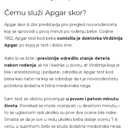
Čemu služi Apgar skor?
Apgar skor ili zbir predstavlja prvi pregled novorođenčeta
koji se sprovodi u prvoj minuti po rođenju bebe. Godine
1952, Apgar test kod beba
osmislila je doktorka Virdžinija
Apgar
, po kojoj je test i dobio ime.
Kako bi se brže i
preciznije odredilo stanje deteta
nakon rođenja
, ali ne i kasnije u životu, dr Virdžinija koja je
bila i anesteziolog i pedijatar, odredila je Apgar test kod
beba kao način na koji se određuje da li je novorođenčetu
potrebna dodatna ili hitna medicinska nega.
Sam test se obično procenjuje
u prvom i petom minutu
života
. Ponekad se može ocenjivati i u desetom minutu, i
to se uglavnom radi ukoliko su prve dve ocene bile niske.
Smatra se da je sve u redu ukoliko beba dobije ocenu 7 ili
veću, u suprtnom, bebi se pruža dodatna medicinska nega.