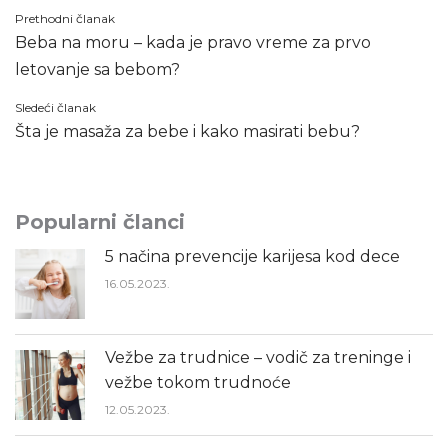
Kretanje
Prethodni članak
Beba na moru – kada je pravo vreme za prvo
članka
letovanje sa bebom?
Sledeći članak
Šta je masaža za bebe i kako masirati bebu?
Popularni članci
5 načina prevencije karijesa kod dece
16.05.2023.
Vežbe za trudnice – vodič za treninge i
vežbe tokom trudnoće
12.05.2023.