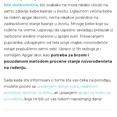
bila visokorizična
, što svakako ne mora nikako uticati na
samo zdravlje bebe kasnije u životu. Uglavnom većina beba
sa niskim apgar skorom, nema nikakve posledice na
zadravstveno stanje kasnije u životu. Mnoge bebe koje su
rođene na vreme, uspevaju da uspešno savladaju prelazak iz
zaštićene sredine materice u spoljni svet. Presecanjem
pupčanika, odvajanjem od tela svoje majke, novorođenče
ostaje prepušteno samo sebi. Upravo iz tih razloga je i
osmišljen Apgar skor, kao
potreba za brzom i
pouzdanom metodom procene stanje novorođenčeta
na rođenju.
Sada kada ste informisani o tome šta vas čeka na porođaju,
možete početi sa
uređenjem dečije sobe
,
odabirom
potrebne opreme za bebu
, ali i pisanjem
spiska za torbu za
porodilište
, koja će biti uz vas tokom najvažnijeg dana!