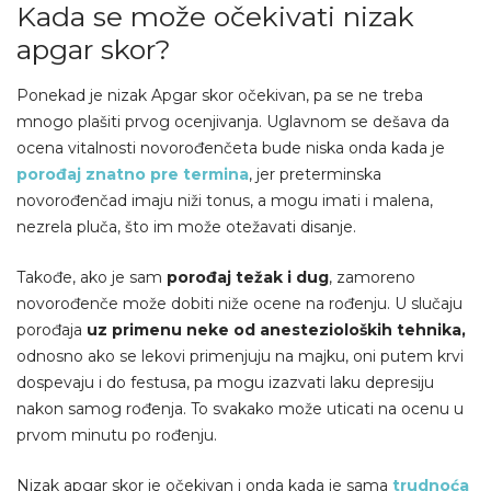
Kada se može očekivati nizak
apgar skor?
Ponekad je nizak Apgar skor očekivan, pa se ne treba
mnogo plašiti prvog ocenjivanja. Uglavnom se dešava da
ocena vitalnosti novorođenčeta bude niska onda kada je
porođaj znatno pre termina
, jer preterminska
novorođenčad imaju niži tonus, a mogu imati i malena,
nezrela pluča, što im može otežavati disanje.
Takođe, ako je sam
porođaj težak i dug
, zamoreno
novorođenče može dobiti niže ocene na rođenju. U slučaju
porođaja
uz primenu neke od anestezioloških tehnika,
odnosno ako se lekovi primenjuju na majku, oni putem krvi
dospevaju i do festusa, pa mogu izazvati laku depresiju
nakon samog rođenja. To svakako može uticati na ocenu u
prvom minutu po rođenju.
Nizak apgar skor je očekivan i onda kada je sama
trudnoća