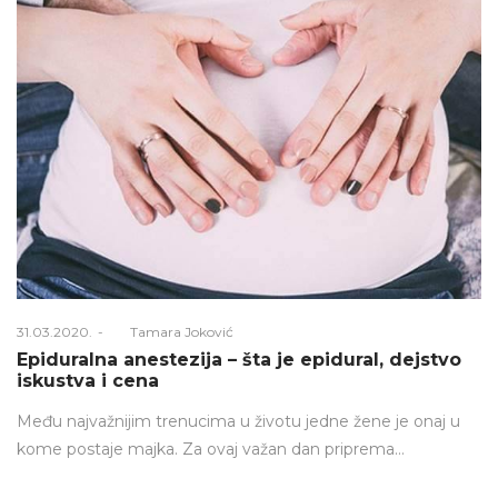
Posted
31.03.2020.
Od
Tamara Joković
on
Epiduralna anestezija – šta je epidural, dejstvo
iskustva i cena
Među najvažnijim trenucima u životu jedne žene je onaj u
kome postaje majka. Za ovaj važan dan priprema…