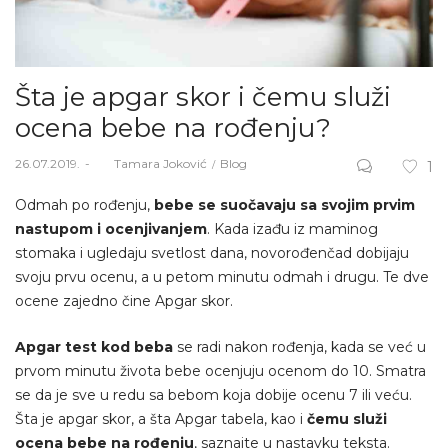
Šta je apgar skor i čemu služi
ocena bebe na rođenju?
Posted
Posted
26.07.2019.
Od
Tamara Joković
Blog
1
on
in
Odmah po rođenju,
bebe se suočavaju sa svojim prvim
nastupom i ocenjivanjem
. Kada izađu iz maminog
stomaka i ugledaju svetlost dana, novorođenčad dobijaju
svoju prvu ocenu, a u petom minutu odmah i drugu. Te dve
ocene zajedno čine Apgar skor.
Apgar test kod beba
se radi nakon rođenja, kada se već u
prvom minutu života bebe ocenjuju ocenom do 10. Smatra
se da je sve u redu sa bebom koja dobije ocenu 7 ili veću.
Šta je apgar skor, a šta Apgar tabela, kao i
čemu služi
ocena bebe na rođenju
, saznajte u nastavku teksta.