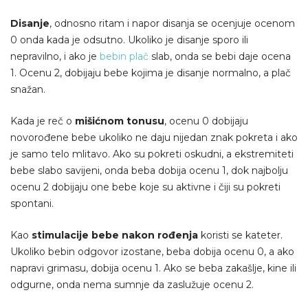
Disanje
, odnosno ritam i napor disanja se ocenjuje ocenom
0 onda kada je odsutno. Ukoliko je disanje sporo ili
nepravilno, i ako je
bebin plač
slab, onda se bebi daje ocena
1. Ocenu 2, dobijaju bebe kojima je disanje normalno, a plač
snažan.
Kada je reč o
mišićnom tonusu
, ocenu 0 dobijaju
novorođene bebe ukoliko ne daju nijedan znak pokreta i ako
je samo telo mlitavo. Ako su pokreti oskudni, a ekstremiteti
bebe slabo savijeni, onda beba dobija ocenu 1, dok najbolju
ocenu 2 dobijaju one bebe koje su aktivne i čiji su pokreti
spontani.
Kao
stimulacije bebe nakon rođenja
koristi se kateter.
Ukoliko bebin odgovor izostane, beba dobija ocenu 0, a ako
napravi grimasu, dobija ocenu 1. Ako se beba zakašlje, kine ili
odgurne, onda nema sumnje da zaslužuje ocenu 2.