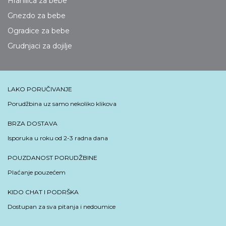
Hranilica za bebe
Gnezdo za bebe
Ogradice za bebe
Grudnjaci za dojilje
LAKO PORUČIVANJE
Porudžbina uz samo nekoliko klikova
BRZA DOSTAVA
Isporuka u roku od 2-3 radna dana
POUZDANOST PORUDŽBINE
Plaćanje pouzećem
KIDO CHAT I PODRŠKA
Dostupan za sva pitanja i nedoumice