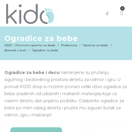
0
Ogradice za bebe
KIDO – Premium oprema za bebe
Prodavnica
Oprema za bebe
/
/
/
Boravak u kući
Ogradice za bebe
/
Ogradice za bebe i decu
namenjene su pružanju
sigurnog i bezbednog prostora detetu za odmor i igru. U
ponudi KIDO shop-a možete pronaći veliki izbor ogradica za
bebe izrađenih od udobnih i mekanih materijala koje će
vašem detetu dati prijatnu podršku. Odaberite ogradice za
bebe po meri vašeg deteta i pružite mu siguran kutak za
odmor, igru i maštanje!