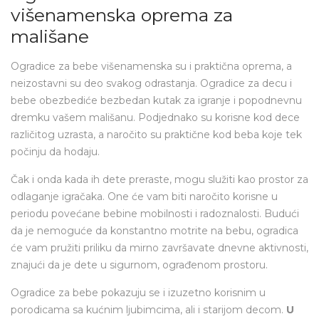
višenamenska oprema za
mališane
Ogradice za bebe višenamenska su i praktična oprema, a
neizostavni su deo svakog odrastanja. Ogradice za decu i
bebe obezbediće bezbedan kutak za igranje i popodnevnu
dremku vašem mališanu. Podjednako su korisne kod dece
različitog uzrasta, a naročito su praktične kod beba koje tek
počinju da hodaju.
Čak i onda kada ih dete preraste, mogu služiti kao prostor za
odlaganje igračaka. One će vam biti naročito korisne u
periodu povećane bebine mobilnosti i radoznalosti. Budući
da je nemoguće da konstantno motrite na bebu, ogradica
će vam pružiti priliku da mirno završavate dnevne aktivnosti,
znajući da je dete u sigurnom, ograđenom prostoru.
Ogradice za bebe pokazuju se i izuzetno korisnim u
porodicama sa kućnim ljubimcima, ali i starijom decom.
U