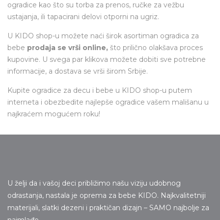
ogradice kao što su torba za prenos, ručke za vežbu
ustajanja, ili tapacirani delovi otporni na ugriz.
U KIDO shop-u možete naći širok asortiman ogradica za
bebe
prodaja se vrši online,
što prilično olakšava proces
kupovine. U svega par klikova možete dobiti sve potrebne
informacije, a dostava se vrši širom Srbije.
Kupite ogradice za decu i bebe u
KIDO shop-u
putem
interneta i obezbedite najlepše ogradice vašem mališanu u
najkraćem mogućem roku!
U želji da i vašoj deci približimo našu viziju udobnog
odrastanja, nastala je oprema za bebe KIDO. Najkvalitetniji
materijali, slatki dezeni i praktičan dizajn – SAMO najbolje za
najmlađe.