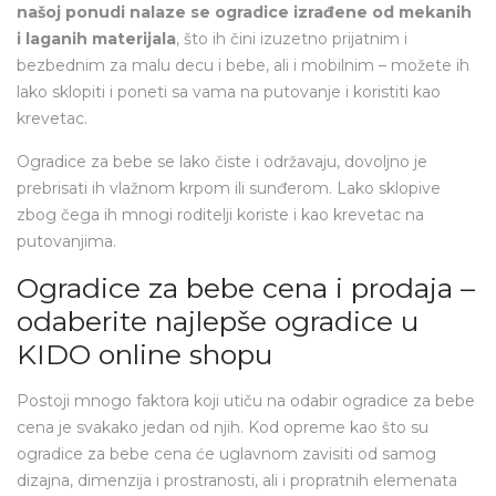
našoj ponudi nalaze se ogradice izrađene od mekanih
i laganih materijala
, što ih čini izuzetno prijatnim i
bezbednim za malu decu i bebe, ali i mobilnim – možete ih
lako sklopiti i poneti sa vama na putovanje i koristiti kao
krevetac.
Ogradice za bebe se lako čiste i održavaju, dovoljno je
prebrisati ih vlažnom krpom ili sunđerom. Lako sklopive
zbog čega ih mnogi roditelji koriste i kao krevetac na
putovanjima.
Ogradice za bebe cena i prodaja –
odaberite najlepše ogradice u
KIDO online shopu
Postoji mnogo faktora koji utiču na odabir ogradice za bebe
cena je svakako jedan od njih. Kod opreme kao što su
ogradice za bebe cena će uglavnom zavisiti od samog
dizajna, dimenzija i prostranosti, ali i propratnih elemenata