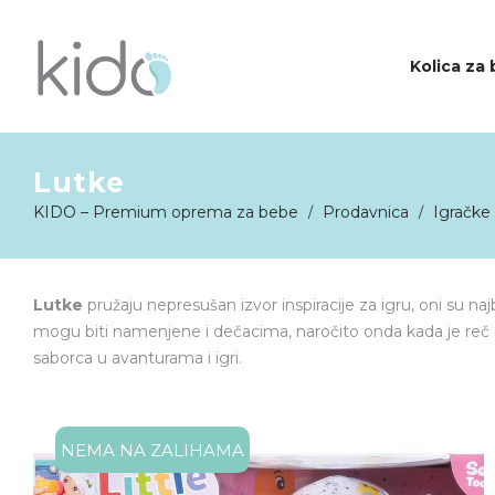
Kolica za
Lutke
KIDO
KIDO – Premium oprema za bebe
Prodavnica
Igračke 
/
/
Lutke
pružaju nepresušan izvor inspiracije za igru, oni su naj
mogu biti namenjene i dečacima, naročito onda kada je reč 
saborca u avanturama i igri.
NEMA NA ZALIHAMA