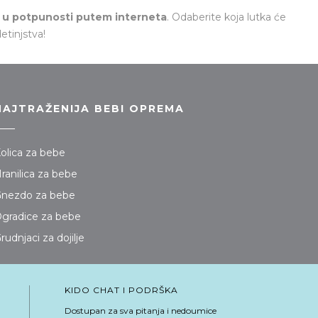
i u potpunosti putem interneta
. Odaberite koja lutka će
etinjstva!
NAJTRAŽENIJA BEBI OPREMA
olica za bebe
ranilica za bebe
nezdo za bebe
gradice za bebe
rudnjaci za dojilje
KIDO CHAT I PODRŠKA
Dostupan za sva pitanja i nedoumice