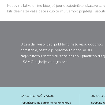
Kupovina lutke online biće još jedno zajedničko iskustvo s
biti idealna za vaše dete i kupite mu vernog prijatelja i sapu
U želji da i vašoj deci približimo našu viziju udobnog
odrastanja, nastala je oprema za bebe KIDO.
Najkvalitetniji materijali, slatki dezeni i praktičan diza
– SAMO najbolje za najmlađe.
LAKO PORUČIVANJE
BRZA D
Porudžbina uz samo nekoliko klikova
Isporuka u