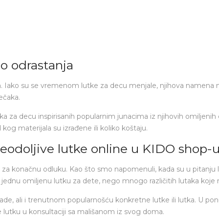
eo odrastanja
ja. Iako su se vremenom lutke za decu menjale, njihova namena 
dečaka.
 za decu inspirisanih popularnim junacima iz njihovih omiljenih cr
 kog materijala su izrađene ili koliko koštaju.
neodoljive lutke online u KIDO shop-
za konačnu odluku. Kao što smo napomenuli, kada su u pitanju 
 u jednu omiljenu lutku za dete, nego mnogo različitih lutaka koje 
rade, ali i trenutnom popularnošću konkretne lutke ili lutka. U p
lutku u konsultaciji sa mališanom iz svog doma.