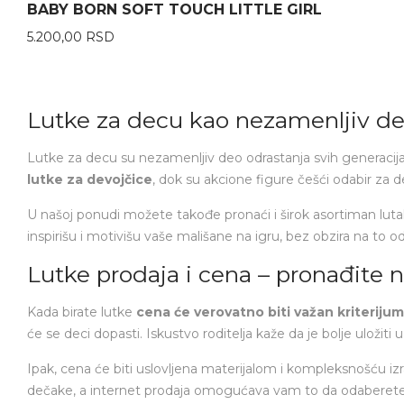
BABY BORN SOFT TOUCH LITTLE GIRL
5.200,00
RSD
Lutke za decu kao nezamenljiv d
Lutke za decu su nezamenljiv deo odrastanja svih generaci
lutke za devojčice
, dok su
akcione figure
češći odabir za 
U našoj ponudi možete takođe pronaći i širok asortiman lutaka
inspirišu i motivišu vaše mališane na igru, bez obzira na to od
Lutke prodaja i cena – pronađite 
Kada birate lutke
cena će verovatno biti važan kriterijum
će se deci dopasti. Iskustvo roditelja kaže da je bolje uložiti
Ipak, cena će biti uslovljena materijalom i kompleksnošću iz
dečake, a internet prodaja omogućava vam to da odaberete 