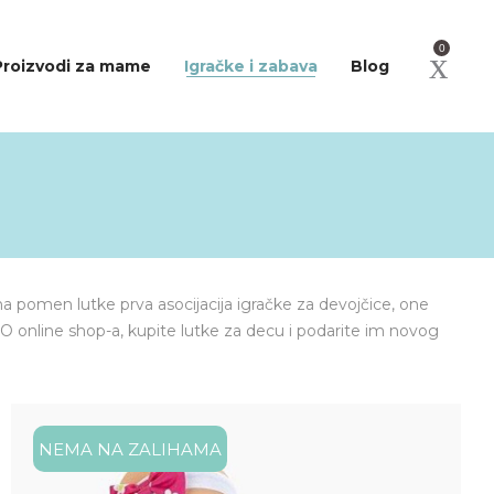
0
Proizvodi za mame
Igračke i zabava
Blog
u na pomen lutke prva asocijacija igračke za devojčice, one
O online shop-a, kupite lutke za decu i podarite im novog
NEMA NA ZALIHAMA