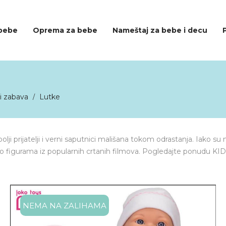
 bebe
Oprema za bebe
Nameštaj za bebe i decu
i zabava
Lutke
/
bolji prijatelji i verni saputnici mališana tokom odrastanja. Iako s
o figurama iz popularnih crtanih filmova. Pogledajte ponudu KID
NEMA NA ZALIHAMA