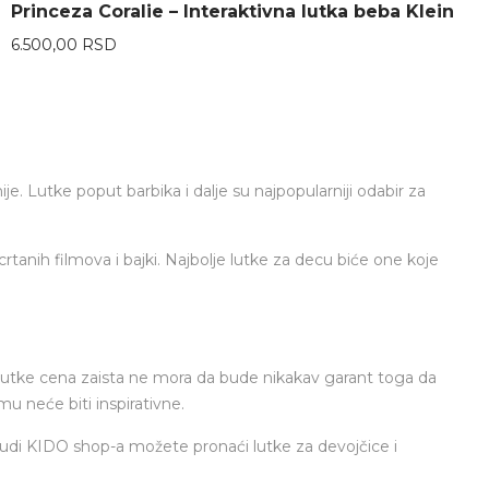
Princeza Coralie – Interaktivna lutka beba Klein
6.500,00
RSD
nije. Lutke poput
barbika
i dalje su najpopularniji odabir za
tanih filmova i bajki. Najbolje lutke za decu biće one koje
u
lutke cena zaista ne mora da bude nikakav garant toga da
mu neće biti inspirativne.
onudi KIDO shop-a možete pronaći lutke za devojčice i