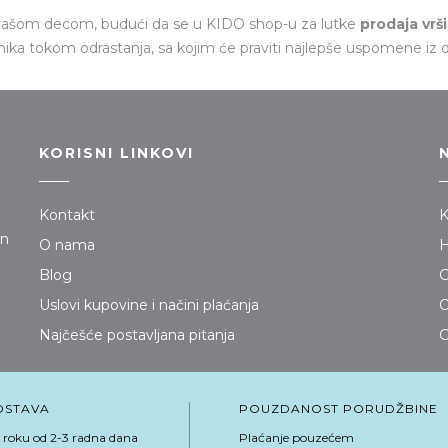
a vašom decom, budući da se u
KIDO shop-u
za lutke
prodaja vrš
tnika tokom odrastanja, sa kojim će praviti najlepše uspomene iz d
KORISNI LINKOVI
Kontakt
K
jn
O nama
H
Blog
G
Uslovi kupovine i načini plaćanja
O
Najčešće postavljana pitanja
G
OSTAVA
POUZDANOST PORUDŽBINE
 roku od 2-3 radna dana
Plaćanje pouzećem