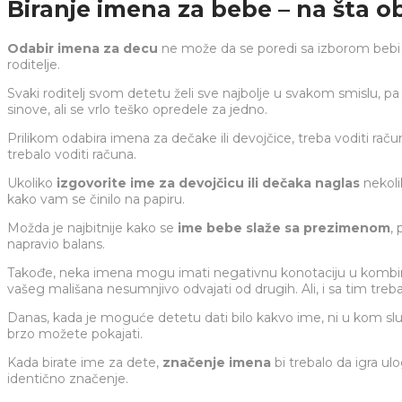
Biranje imena za bebe – na šta ob
Odabir imena za decu
ne može da se poredi sa izborom bebi 
roditelje.
Svaki roditelj svom detetu želi sve najbolje u svakom smislu, 
sinove, ali se vrlo teško opredele za jedno.
Prilikom odabira imena za dečake ili devojčice, treba voditi rač
trebalo voditi računa.
Ukoliko
izgovorite ime za devojčicu ili dečaka naglas
nekoli
kako vam se činilo na papiru.
Možda je najbitnije kako se
ime bebe slaže sa prezimenom
,
napravio balans.
Takođe, neka imena mogu imati negativnu konotaciju u kombin
vašeg mališana nesumnjivo odvajati od drugih. Ali, i sa tim treb
Danas, kada je moguće detetu dati bilo kakvo ime, ni u kom sluča
brzo možete pokajati.
Kada birate ime za dete,
značenje imena
bi trebalo da igra u
identično značenje.