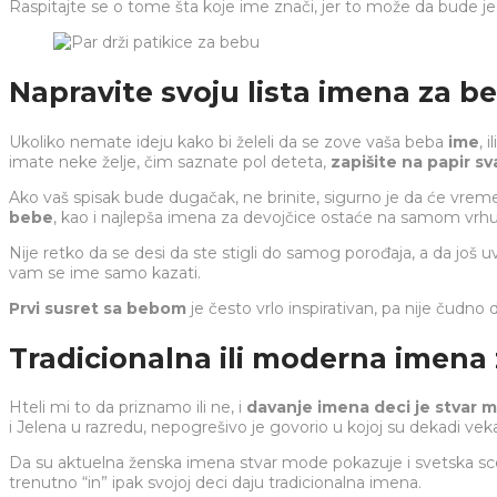
Raspitajte se o tome šta koje ime znači, jer to može da bude je
Napravite svoju lista imena za b
Ukoliko nemate ideju kako bi želeli da se zove vaša
beba
ime
, 
imate neke želje, čim saznate pol deteta,
zapišite na papir s
Ako vaš spisak bude dugačak, ne brinite, sigurno je da će vrem
bebe
, kao i najlepša imena za devojčice ostaće na samom vrhu
Nije retko da se desi da ste stigli do samog porođaja, a da još
vam se ime samo kazati.
Prvi susret sa bebom
je često vrlo inspirativan, pa nije čudno
Tradicionalna ili moderna imena
Hteli mi to da priznamo ili ne, i
davanje imena deci je stvar 
i Jelena u razredu, nepogrešivo je govorio u kojoj su dekadi ve
Da su aktuelna ženska imena stvar mode pokazuje i svetska s
trenutno “in” ipak svojoj deci daju tradicionalna imena.