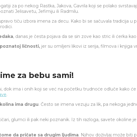
bogatiji za po nekog Rastka, Jakova, Gavrila koji se polako svrs
znati Jelisavetu, Jefimiju ili Radmilu.
 upravo tiču izbora imena za decu. Kako bi se sačuvala tradicija u p
odici.
redaka
, danas je česta pojava da se sin zove kao stric ili ćerka kao
poznatoj ličnosti,
jer su omiljeni likovi iz serija, filmova i knjig
te ime za bebu sami!
ni, dok ima i onih koji se već na početku trudnoće odluče kako će 
rave
.
okolina ima drugu
. Često se imena vezuju za lik, pa nekoga jed
ari, glumci ili pak neki poznanik. Iz tih razloga, savete okoline je
tome da pričate sa drugim ljudima
. Njihov doživljaj može biti