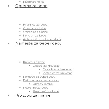
Kišobran kolica
Oprema za bebe
Hranilica za bebe
Gnezdo za bebe
Ogradice za bebe
Kenguri za bebe
Auto sedišta za bebe i decu
Nameštaj za bebe i decu
Kreveci za bebe
Dodaci za krevetac
Ogradice za krevetac
Pletenica za krevetac
Komode za bebe i decu
Dekoracija za dečiju sobu
Ukrasni jastuci
Posteljine za bebe
Prekrivači za bebe
Proizvodi za mame