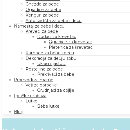
Gnezdo za bebe
Ogradice za bebe
Kenguri za bebe
Auto sedišta za bebe i decu
Nameštaj za bebe i decu
Kreveci za bebe
Dodaci za krevetac
Ogradice za krevetac
Pletenica za krevetac
Komode za bebe i decu
Dekoracija za dečiju sobu
Ukrasni jastuci
Posteljine za bebe
Prekrivači za bebe
Proizvodi za mame
Veš za porodilje
Grudnjaci za dojilje
Igračke i zabava
Lutke
Bebe lutke
Blog