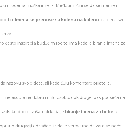
tavaju u moderna muška imena. Međutim, čini se da se mame i
orodici,
imena se prenose sa kolena na koleno
, pa deca sve
 tetka.
a vrlo često inspiracija budućim roditeljima kada je biranje imena za
da nazovu svoje dete, ali kada čuju komentare prijatelja,
no ime asocira na dobru i milu osobu, dok druge ipak podseća na
 svakako dobro slušati, ali kada je
biranje imena za bebe
u
 poptuno drugačiji od vašeg, i vrlo je verovatno da vam se neće