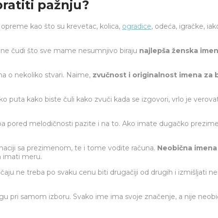
ratiti pažnju?
opreme kao što su krevetac, kolica,
ogradice
, odeća, igračke, iak
pa ne čudi što sve mame nesumnjivo biraju
najlepša ženska ime
una o nekoliko stvari. Naime,
zvučnost i originalnost imena za
ko puta kako biste čuli kako zvuči kada se izgovori, vrlo je verov
 pa pored melodičnosti pazite i na to. Ako imate dugačko prezime, 
aciji sa prezimenom, te i tome vodite računa.
Neobična imena
a imati meru.
ju ne treba po svaku cenu biti drugačiji od drugih i izmišljati n
logu pri samom izboru. Svako ime ima svoje značenje, a nije neobi