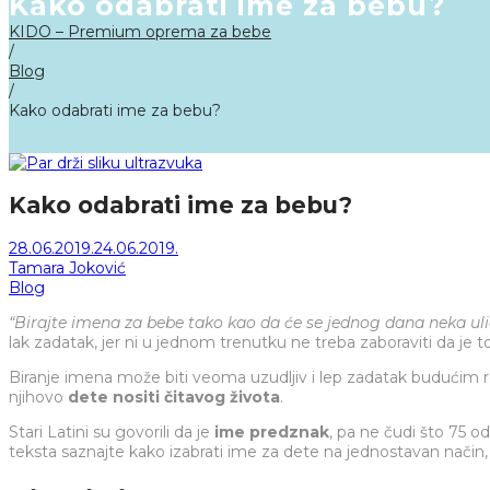
Kako odabrati ime za bebu?
KIDO – Premium oprema za bebe
/
Blog
/
Kako odabrati ime za bebu?
Kako odabrati ime za bebu?
Posted
28.06.2019.
24.06.2019.
on
Od
Tamara Joković
Posted
Blog
in
“Birajte imena za bebe tako kao da će se jednog dana neka uli
lak zadatak, jer ni u jednom trenutku ne treba zaboraviti da je t
Biranje imena može biti veoma uzudljiv i lep zadatak budućim rod
njihovo
dete nositi čitavog života
.
Stari Latini su govorili da je
ime predznak
, pa ne čudi što 75 
teksta saznajte kako izabrati ime za dete na jednostavan način, 