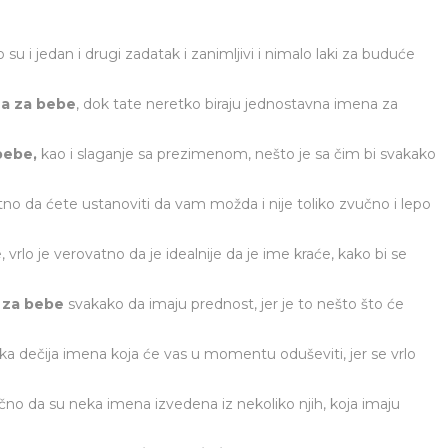
o su i jedan i drugi zadatak i zanimljivi i nimalo laki za buduće
na za bebe
, dok tate neretko biraju jednostavna imena za
 bebe,
kao i slaganje sa prezimenom, nešto je sa čim bi svakako
atno da ćete ustanoviti da vam možda i nije toliko zvučno i lepo
vrlo je verovatno da je idealnije da je ime kraće, kako bi se
 za bebe
svakako da imaju prednost, jer je to nešto što će
eka dečija imena koja će vas u momentu oduševiti, jer se vrlo
čno da su neka imena izvedena iz nekoliko njih, koja imaju