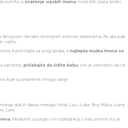
e dvoumite, a
značenje srpskih imena
može biti zaista široko.
evojčice i dečake na brojnim internet stranicama. Ali, ako pak
 i zašto.
te ili precrtajte sa svog spiska, a
najlepša muška imena za
a vas brine,
pričekajte da vidite bebu
, vrlo je verovatno da će
 ono koje su pripremili mnogo ranije.
anja, dok ih danas menjaju Istok, Lav i Luka. Broj Milica, Ivana
e, Lare.
imena
. Međutim, postoje i oni roditelji koji u inat onome što je