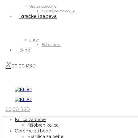
Veš za porodilje
Grudnjaci za dojilje
Igračke i zabava
Lutke
Bebe lutke
Blog
0
0,00
RSD
0
0,00
RSD
Kolica za bebe
Kišobran kolica
Oprema za bebe
Hranilica za bebe