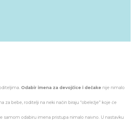
oditeljima.
Odabir imena za devojčice i dečake
nije nimalo
za bebe, roditelji na neki način biraju “obeležje” koje će
e se samom odabiru imena pristupa nimalo naivno. U nastavku