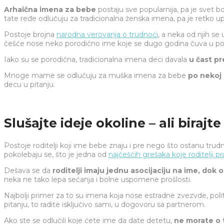
Arhaična imena za bebe
postaju sve popularnija, pa je svet 
tate ređe odlučuju za tradicionalna ženska imena, pa je retko upo
Postoje brojna
narodna verovanja o trudnoći
, a neka od njih se
češće nose neko porodično ime koje se dugo godina čuva u por
Iako su se porodična, tradicionalna imena deci davala
u čast p
Mnoge mame se odlučuju za muška imena za bebe
po nekoj 
decu u pitanju.
Slušajte ideje okoline – ali biraj
Postoje roditelji koji ime bebe znaju i pre nego što ostanu trud
pokolebaju se, što je jedna od
najčešćih grešaka koje roditelji p
Dešava se da
roditelji imaju jednu asocijaciju na ime, dok 
neka ne tako lepa sećanja i bolne uspomene prošlosti.
Najbolji primer za to su imena koja nose estradne zvezvde, politič
pitanju, to radite isključivo sami, u dogovoru sa partnerom.
Ako ste se odlučili koje ćete ime da date detetu,
ne morate o 