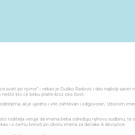
ca zvati po njima”
– rekao je Duško Radović i dao najbolji savet r
o nešto što će bebu pratiti kroz ceo život.
iteljima, ali je ujedno i vrlo zahtevan i odgovoran. Izborom imena 
odsto roditelja veruje da imena beba određuju njihovu sudbinu, t
kao i o čemu brinuti pri izboru imena za dečake ili devojčice.