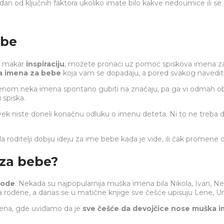
dan od ključnih faktora ukoliko imate bilo kakve nedoumice ili s
ebe
ili makar
inspiraciju
, možete pronaći uz pomoć spiskova imena za d
va imena za bebe
koja vam se dopadaju, a pored svakog navedite
enom neka imena spontano gubiti na značaju, pa ga vi odmah obriši
 spiska.
 uvek niste doneli konačnu odluku o imenu deteta. Ni to ne treba d
 da roditelji dobiju ideju za ime bebe kada je vide, ili čak promene
 za bebe?
mode
. Nekada su najpopularnija muška imena bila Nikola, Ivan, Nem
ka rođene, a danas se u matične knjige sve češće upisuju Lene, Un
cena, gde uviđamo da je
sve
češće da devojčice nose muška 