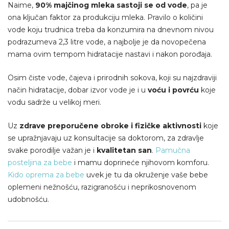
Naime,
90% majčinog mleka sastoji se od vode
, pa je
ona ključan faktor za produkciju mleka. Pravilo o količini
vode koju trudnica treba da konzumira na dnevnom nivou
podrazumeva 2,3 litre vode, a najbolje je da novopečena
mama ovim tempom hidratacije nastavi i nakon porođaja.
Osim čiste vode, čajeva i prirodnih sokova, koji su najzdraviji
način hidratacije, dobar izvor vode je i u
voću i povrću
koje
vodu sadrže u velikoj meri.
Uz
zdrave preporučene obroke i fizičke aktivnosti
koje
se upražnjavaju uz konsultacije sa doktorom, za zdravlje
svake porodilje važan je i
kvalitetan san
.
Pamučna
posteljina za bebe
i mamu doprineće njihovom komforu.
Kido oprema za bebe
uvek je tu da okruženje vaše bebe
oplemeni nežnošću, razigranošću i neprikosnovenom
udobnošću.