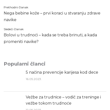
Kretanje
Prethodni članak
Nega bebine kože – prvi koraci u stvaranju zdrave
članka
navike
Sledeći članak
Bolovi u trudnoći – kada se treba brinuti, a kada
promeniti navike?
Popularni članci
5 načina prevencije karijesa kod dece
16.05.2023.
Vežbe za trudnice – vodič za treninge i
vežbe tokom trudnoće
12.05.2023.