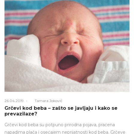
Posted
26.04.2019.
Od
Tamara Joković
on
Grčevi kod beba – zašto se javljaju i kako se
prevazilaze?
Grčevi kod beba su potpuno prirodna pojava, praćena
napadima plača i osećajem neprijatnosti kod beba. Grčeve