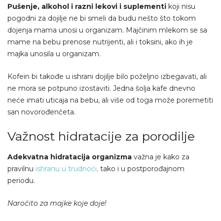
Pušenje, alkohol i razni lekovi i suplementi
koji nisu
pogodni za dojilje ne bi smeli da budu nešto što tokom
dojenja mama unosi u organizam. Majčinim mlekom se sa
mame na bebu prenose nutrijenti, ali i toksini, ako ih je
majka unosila u organizam.
Kofein bi takođe u ishrani dojilje bilo poželjno izbegavati, ali
ne mora se potpuno izostaviti. Jedna šolja kafe dnevno
neće imati uticaja na bebu, ali više od toga može poremetiti
san novorođenčeta.
Važnost hidratacije za porodilje
Adekvatna hidratacija organizma
važna je kako za
pravilnu
ishranu u trudnoći,
tako i u postporođajnom
periodu.
Naročito za majke koje doje!