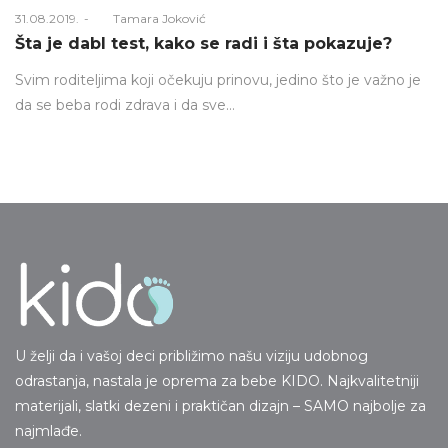
Posted
31.08.2019.
Od
Tamara Joković
on
Šta je dabl test, kako se radi i šta pokazuje?
Svim roditeljima koji očekuju prinovu, jedino što je važno je
da se beba rodi zdrava i da sve…
U želji da i vašoj deci približimo našu viziju udobnog
odrastanja, nastala je oprema za bebe KIDO. Najkvalitetniji
materijali, slatki dezeni i praktičan dizajn – SAMO najbolje za
najmlađe.