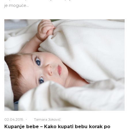
je moguće…
Posted
02.04.2019.
Od
Tamara Joković
on
Kupanje bebe – Kako kupati bebu korak po