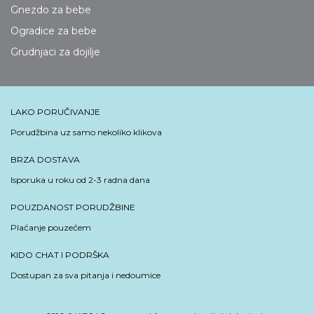
Gnezdo za bebe
Ogradice za bebe
Grudnjaci za dojilje
LAKO PORUČIVANJE
Porudžbina uz samo nekoliko klikova
BRZA DOSTAVA
Isporuka u roku od 2-3 radna dana
POUZDANOST PORUDŽBINE
Plaćanje pouzećem
KIDO CHAT I PODRŠKA
Dostupan za sva pitanja i nedoumice