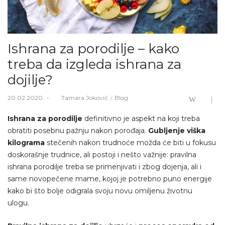
Ishrana za porodilje – kako
treba da izgleda ishrana za
dojilje?
Posted
Posted
20.02.2020.
Od
Tamara Joković
Blog
on
in
Ishrana za porodilje
definitivno je aspekt na koji treba
obratiti posebnu pažnju nakon porođaja.
Gubljenje viška
kilograma
stečenih nakon trudnoće možda će biti u fokusu
doskorašnje trudnice, ali postoji i nešto važnije: pravilna
ishrana porodilje treba se primenjivati i zbog dojenja, ali i
same novopečene mame, kojoj je potrebno puno energije
kako bi što bolje odigrala svoju novu omiljenu životnu
ulogu.