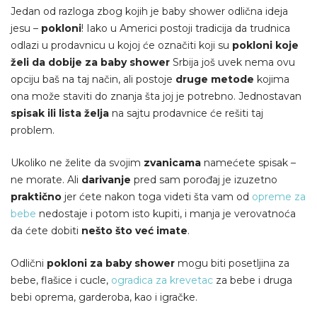
Jedan od razloga zbog kojih je baby shower odlična ideja
jesu –
pokloni
! Iako u Americi postoji tradicija da trudnica
odlazi u prodavnicu u kojoj će označiti koji su
pokloni koje
želi da dobije za baby shower
Srbija još uvek nema ovu
opciju baš na taj način, ali postoje
druge metode
kojima
ona može staviti do znanja šta joj je potrebno. Jednostavan
spisak ili lista želja
na sajtu prodavnice će rešiti taj
problem.
Ukoliko ne želite da svojim
zvanicama
namećete spisak –
ne morate. Ali
darivanje
pred sam porođaj je izuzetno
praktično
jer ćete nakon toga videti šta vam od
opreme za
bebe
nedostaje i potom isto kupiti, i manja je verovatnoća
da ćete dobiti
nešto što već imate
.
Odlični
pokloni za baby shower
mogu biti posetljina za
bebe, flašice i cucle,
ogradica za krevetac
za bebe i druga
bebi oprema, garderoba, kao i igračke.