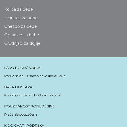
Kolica za bebe
Hranilica za bebe
Gnezdo za bebe
Ogradice za bebe
Grudnjaci za dojilje
LAKO PORUČIVANJE
Porudžbina uz samo nekoliko klikova
BRZA DOSTAVA
Isporuka u roku od 2-3 radna dana
POUZDANOST PORUDŽBINE
Plaćanje pouzećem
KIDO CHAT I PODRŠKA