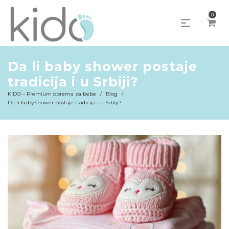
0
Da li baby shower postaje
tradicija i u Srbiji?
KIDO – Premium oprema za bebe
Blog
/
/
Da li baby shower postaje tradicija i u Srbiji?