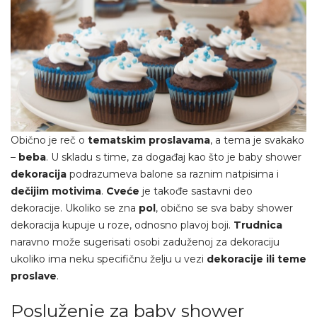
Obično je reč o
tematskim proslavama
, a tema je svakako
–
beba
. U skladu s time, za događaj kao što je baby shower
dekoracija
podrazumeva balone sa raznim natpisima i
dečijim motivima
.
Cveće
je takođe sastavni deo
dekoracije. Ukoliko se zna
pol
, obično se sva baby shower
dekoracija kupuje u roze, odnosno plavoj boji.
Trudnica
naravno može sugerisati osobi zaduženoj za dekoraciju
ukoliko ima neku specifičnu želju u vezi
dekoracije ili teme
proslave
.
Posluženje za baby shower