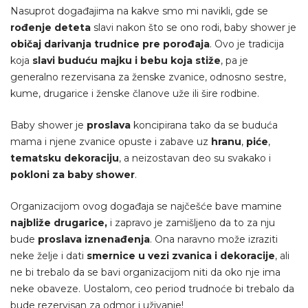
Nasuprot događajima na kakve smo mi navikli, gde se
rođenje deteta
slavi nakon što se ono rodi, baby shower je
običaj darivanja trudnice pre porođaja
. Ovo je tradicija
koja
slavi buduću majku i bebu koja stiže
, pa je
generalno rezervisana za ženske zvanice, odnosno sestre,
kume, drugarice i ženske članove uže ili šire rodbine.
Baby shower je
proslava
koncipirana tako da se buduća
mama i njene zvanice opuste i zabave uz
hranu
,
piće
,
tematsku dekoraciju
, a neizostavan deo su svakako i
pokloni za baby shower
.
Organizacijom ovog događaja se najčešće bave mamine
najbliže drugarice,
i zapravo je zamišljeno da to za nju
bude
proslava iznenađenja
. Ona naravno može izraziti
neke želje i dati
smernice u vezi zvanica i dekoracije
, ali
ne bi trebalo da se bavi organizacijom niti da oko nje ima
neke obaveze. Uostalom, ceo period trudnoće bi trebalo da
bude rezervisan za odmor i uživanje!