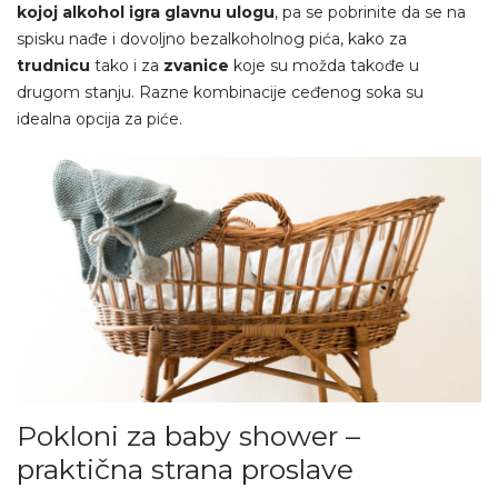
kojoj alkohol igra glavnu ulogu
, pa se pobrinite da se na
spisku nađe i dovoljno bezalkoholnog pića, kako za
trudnicu
tako i za
zvanice
koje su možda takođe u
drugom stanju. Razne kombinacije ceđenog soka su
idealna opcija za piće.
Pokloni za baby shower –
praktična strana proslave