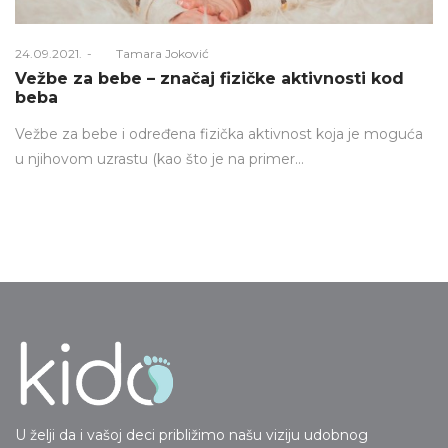
Posted
24.09.2021.
Od
Tamara Joković
on
Vežbe za bebe – značaj fizičke aktivnosti kod
beba
Vežbe za bebe i određena fizička aktivnost koja je moguća
u njihovom uzrastu (kao što je na primer…
U želji da i vašoj deci približimo našu viziju udobnog