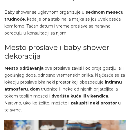
Baby shower se uglavnom organizuje u
sedmom mesecu
trudnoće
, kada je ona stabilna, a majka se još uvek oseća
komforno. Tačan datum i vreme proslave se naravno
određuju u konsultaciji sa njom.
Mesto proslave i baby shower
dekoracija
Mesto održavanja
ove proslave zavisi i od broja gostiju, ali i
godišnjeg doba, odnosno vremenskih prilika. Najčešće se za
lokaciju proslave bira neki prostor koji obezbeđuje
intimnu
atmosferu
,
dom
trudnice ili neke od njenih prijateljica, a
tokom toplijih meseci i
dvorište kuće ili vikendica
.
Naravno, ukoliko želite, možete i
zakupiti neki prostor
u
te svrhe.