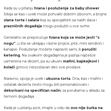
Kada su u pitanju
hrana i posluženje za baby shower
Srbija se kao i uvek može pohvaliti dobrim izborom, a brojne
slane torte i salate
koji su specijaliteti sa naših slava i
prazničnih događaja
mogu poslužiti u ove svrhe.
Generalno se preporučuje
hrana koja se može jesti “s
nogu”
, u šta se ubrajaju i razne projice, pite, mini sendviči i
kanapei. Posluženje možete napraviti sami, ili
poručiti
ketering
. Na ovakvim događajima je pažnja najčešće
usmerena na dezert, pa su ukusni
mafini, kapkejkovi i
kolači
gotovo neizostavan deo ove proslave.
Naravno, opcija je uvek i
ukusna torta
. Ona, kao i mafini i
ostatak dezerta često mogu biti personalizovani i
dekorisani na specifičan način
, sa porukama u skladu sa
temom događaja.
Kada je u pitanju piće, imajte u vidu da
ovo nije žurka na