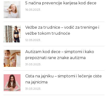
5 načina prevencije karijesa kod dece
16.05.2023.
Vežbe za trudnice – vodič za treninge i
vežbe tokom trudnoće
12.05.2023.
Autizam kod dece – simptomi i kako
prepoznati rane znake autizma
31.03.2023.
Cista na jajniku – simptomi i lečenje ciste
na jajnicima
31.03.2023.