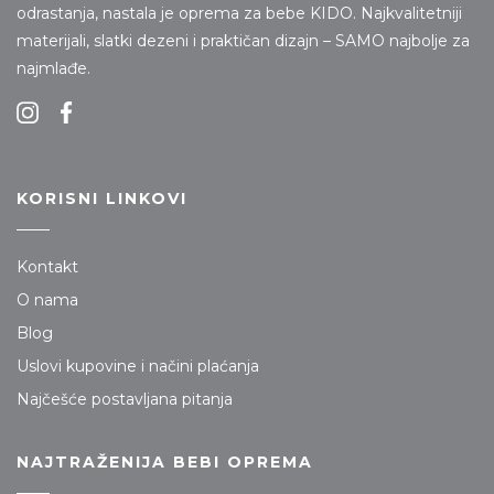
odrastanja, nastala je oprema za bebe KIDO. Najkvalitetniji
materijali, slatki dezeni i praktičan dizajn – SAMO najbolje za
najmlađe.
KORISNI LINKOVI
Kontakt
O nama
Blog
Uslovi kupovine i načini plaćanja
Najčešće postavljana pitanja
NAJTRAŽENIJA BEBI OPREMA