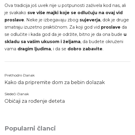
Ova tradicija još uvek nije u potpunosti zaživela kod nas, ali
je svakako
sve više majki koje se odlučuju na ovaj vid
proslave
. Neke je izbegavaju zbog
sujeverja
, dok je druge
smatraju izuzetno praktičnom. Za koji god vid
proslave
da
se odlučite i kada god da je održite, bitno je da ona bude
u
skladu sa vašim ukusom i željama
, da budete okruženi
vama
dragim ljudima
, i da se
dobro zabavite
.
Kretanje
Prethodni članak
Kako da pripremite dom za bebin dolazak
članka
Sledeći članak
Običaji za rođenje deteta
Popularni članci