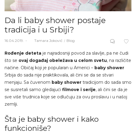
Da li baby shower postaje
tradicija i u Srbiji?
Posted
Posted
16.04.2019.
Od
Tamara Joković
Blog
on
in
Rođenje deteta
je najradosniji povod za slavlje, pa ne čudi
što se
ovaj događaj obeležava u celom svetu
, na različite
načine. Običaj koji je popularan u Americi –
baby shower
Srbija do sada nije praktikovala, ali čini se da se stvari
menjaju. Sa čuvenom
baby shower
tradicijom do sada smo
se susretali samo gledajući
filmove i serije
, ali čini se da je
sve više trudnica koje se odlučuju za ovu proslavu i u našoj
zemlji.
Šta je baby shower i kako
funkcioniše?