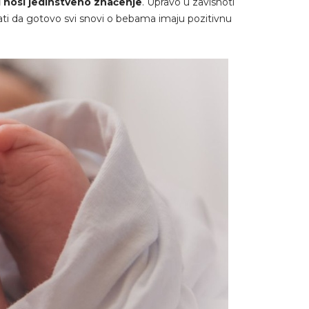
 i nosi jedinstveno značenje
. Upravo u zavisnoti
nati da gotovo svi snovi o bebama imaju pozitivnu