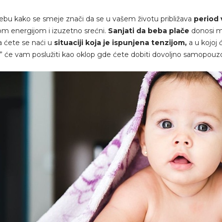
bebu kako se smeje znači da se u vašem životu približava
period v
om energijom i izuzetno srećni.
Sanjati da beba plače
donosi ma
a ćete se naći u
situaciji koja je ispunjena tenzijom,
a u kojoj 
 će vam poslužiti kao oklop gde ćete dobiti dovoljno samopouzd