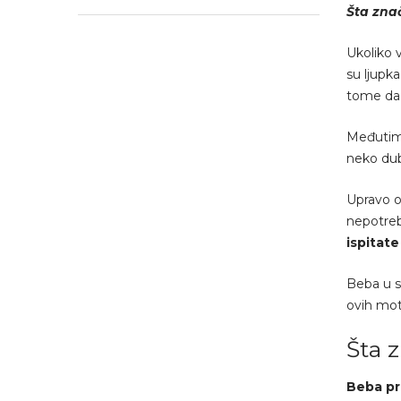
Šta znač
Ukoliko v
su ljupk
tome da 
Međutim,
neko dub
Upravo o
nepotreb
ispitat
Beba u sn
ovih mot
Šta z
Beba pr