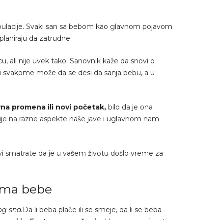
pulacije. Svaki san sa bebom kao glavnom pojavom
 planiraju da zatrudne.
 ali nije uvek tako. Sanovnik kaže da snovi o
i svakome može da se desi da sanja bebu, a u
ivna promena
ili novi početak,
bilo da je ona
luje na razne aspekte naše jave i uglavnom nam
a vi smatrate da je u vašem životu došlo vreme za
vima bebe
og sna.
Da li beba plače ili se smeje, da li se beba