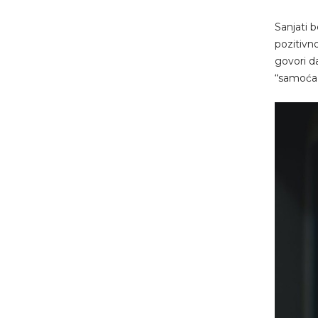
Sanjati 
pozitivn
govori d
“samoća”