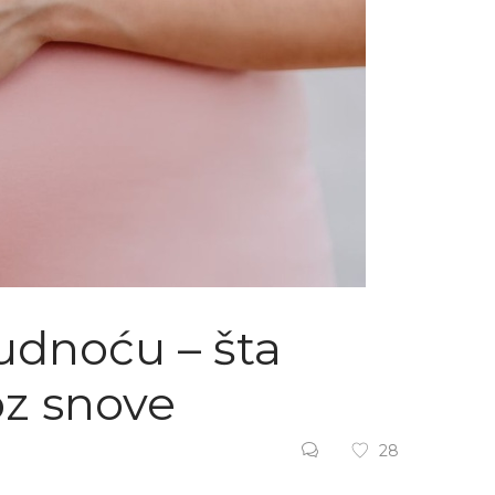
trudnoću – šta
oz snove
28