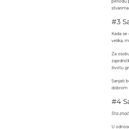
periodu p
stvarima
#3 S
Kada se 
velika, m
Za osobu
zajednič
životu gra
Sanjati 
dobrom p
#4 Sa
Šta znač
U odnosu 