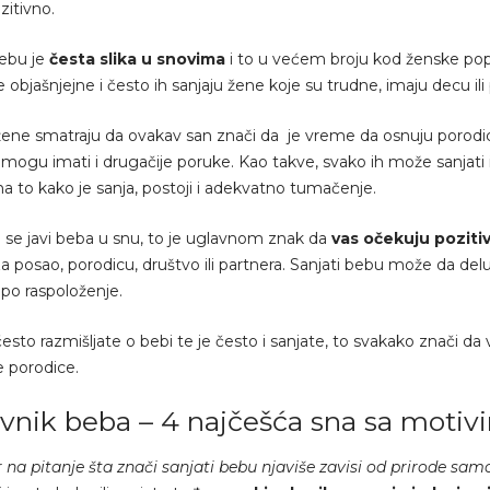
zitivno.
bebu je
česta slika u snovima
i to u većem broju kod ženske po
 objašnjejne i često ih sanjaju žene koje su trudne, imaju decu ili
ne smatraju da ovakav san znači da je vreme da osnuju porodicu,
ogu imati i drugačije poruke. Kao takve, svako ih može sanjati 
a to kako je sanja, postoji i adekvatno tumačenje.
se javi beba u snu, to je uglavnom znak da
vas očekuju pozit
a posao, porodicu, društvo ili partnera. Sanjati bebu može da de
epo raspoloženje.
često razmišljate o bebi te je često i sanjate, to svakako znači d
e porodice.
vnik beba – 4 najčešća sna sa moti
na pitanje šta znači sanjati bebu njaviše zavisi od prirode sam