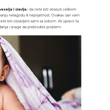
eselja i slavlja
i da ćete biti obasuti velikom
nju nelagodu ili neprijatnost. Ovakav san vam
ćete biti ostavljeni sami sa sobom. Ali upravo ta
anja i snage da prebrodite problem.