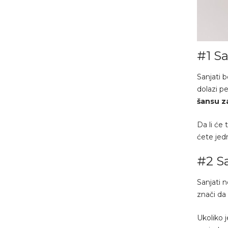
#1 Sa
Sanjati 
dolazi pe
šansu z
Da li će 
ćete jed
#2 Sa
Sanjati 
znači da
Ukoliko 