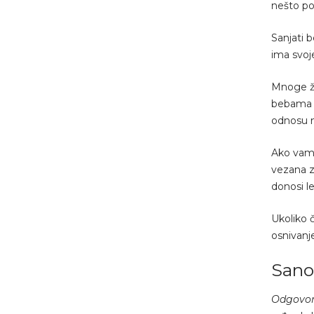
nešto po
Sanjati 
ima svoje
Mnoge že
bebama m
odnosu n
Ako vam 
vezana z
donosi l
Ukoliko 
osnivanj
Sano
Odgovor 