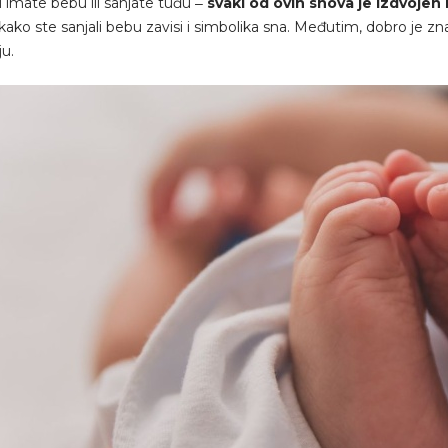
li imate bebu ili sanjate tuđu ‒
svaki od ovih snova je izdvojen
kako ste sanjali bebu zavisi i simbolika sna. Međutim, dobro je z
ju.