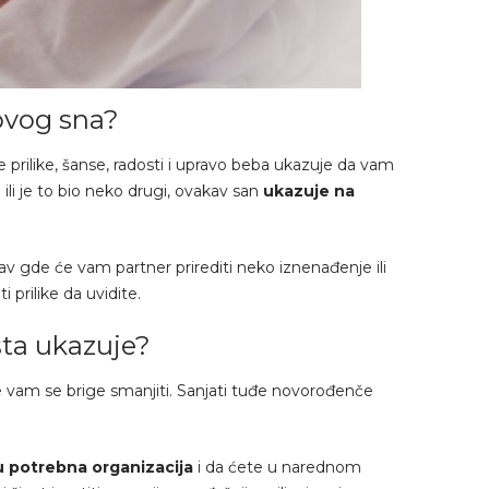
 ovog sna?
 prilike, šanse, radosti i upravo beba ukazuje da vam
i ili je to bio neko drugi, ovakav san
ukazuje na
ubav gde će vam partner prirediti neko iznenađenje ili
prilike da uvidite.
šta ukazuje?
 vam se brige smanjiti. Sanjati tuđe novorođenče
u potrebna organizacija
i da ćete u narednom