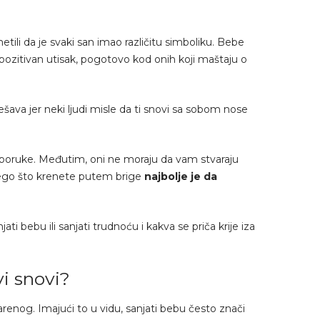
tili da je svaki san imao različitu simboliku. Bebe
ozitivan utisak, pogotovo kod onih koji maštaju o
dešava jer neki ljudi misle da ti snovi sa sobom nose
 poruke. Međutim, oni ne moraju da vam stvaraju
 nego što krenete putem brige
najbolje je da
i bebu ili sanjati trudnoću i kakva se priča krije iza
vi snovi?
renog. Imajući to u vidu, sanjati bebu često znači