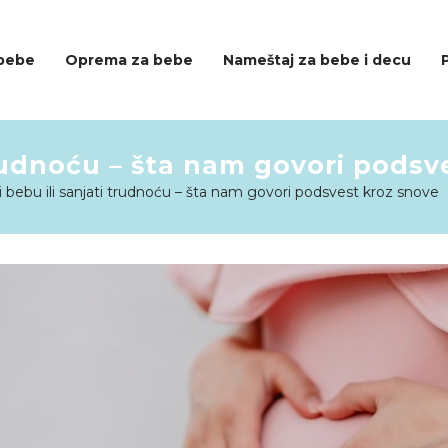
 bebe
Oprema za bebe
Nameštaj za bebe i decu
trudnoću – šta nam govori podsv
i bebu ili sanjati trudnoću – šta nam govori podsvest kroz snove