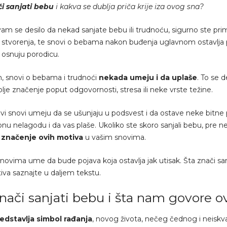
i sanjati bebu
i kakva se dublja priča krije iza ovog sna?
am se desilo da nekad sanjate bebu ili trudnoću, sigurno ste prime
a stvorenja, te snovi o bebama nakon buđenja uglavnom ostavlja p
osnuju porodicu.
 snovi o bebama i trudnoći
nekada umeju i da uplaše
. To se 
lje značenje poput odgovornosti, stresa ili neke vrste težine.
vi snovi umeju da se ušunjaju u podsvest i da ostave neke bitne
nu nelagodu i da vas plaše. Ukoliko ste skoro sanjali bebu, pre
e značenje ovih motiva
u vašim snovima.
ovima ume da bude pojava koja ostavlja jak utisak. Šta znači sanjat
iva saznajte u daljem tekstu.
nači sanjati bebu i šta nam govore o
edstavlja simbol rađanja
, novog života, nečeg čednog i neiskva