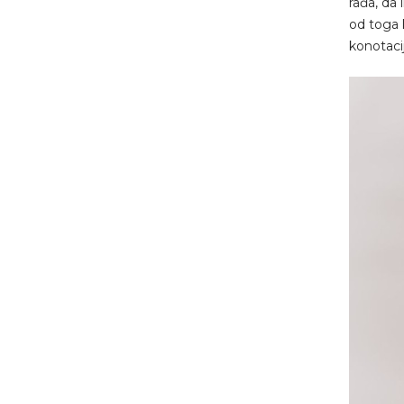
rađa, da 
od toga 
konotaci