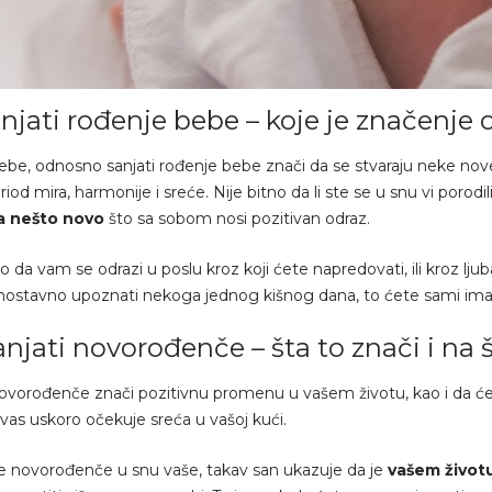
njati rođenje bebe – koje je značenje
bebe, odnosno sanjati rođenje bebe znači da se stvaraju neke nove
riod mira, harmonije i sreće. Nije bitno da li ste se u snu vi porodil
a nešto novo
što sa sobom nosi pozitivan odraz.
to da vam se odrazi u poslu kroz koji ćete napredovati, ili kroz lj
nostavno upoznati nekoga jednog kišnog dana, to ćete sami imati 
njati novorođenče – šta to znači i na 
novorođenče znači pozitivnu promenu u vašem životu, kao i da će
 vas uskoro očekuje sreća u vašoj kući.
je novorođenče u snu vaše, takav san ukazuje da je
vašem život