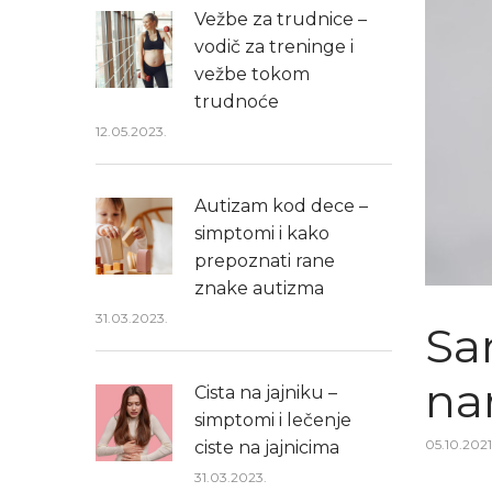
Vežbe za trudnice –
vodič za treninge i
vežbe tokom
trudnoće
12.05.2023.
Autizam kod dece –
simptomi i kako
prepoznati rane
znake autizma
31.03.2023.
San
na
Cista na jajniku –
simptomi i lečenje
Posted
05.10.2021
ciste na jajnicima
on
31.03.2023.