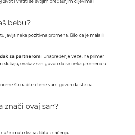
život i vratiti se svojim pređašnjim ciljevima i
maš bebu?
javlja neka pozitivna promena. Bilo da je mala ili
edak sa partnerom
i unapređenje veze, na primer
om slučaju, ovakav san govori da se neka promena u
ome što radite i time vam govori da ste na
a znači ovaj san?
 može imati dva različita značenja.