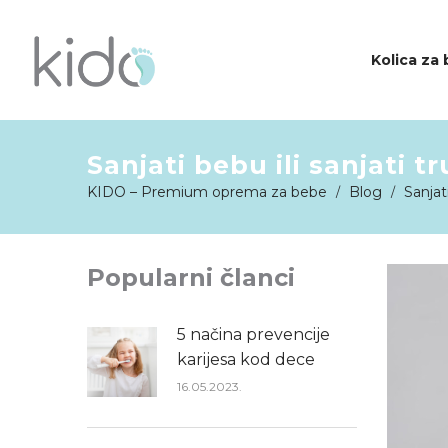
Kolica za
Sanjati bebu ili sanjati 
KIDO
KIDO – Premium oprema za bebe
Blog
Sanjat
/
/
Popularni članci
5 načina prevencije
karijesa kod dece
16.05.2023.