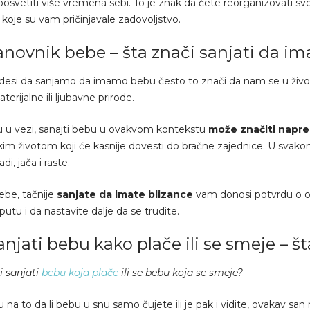
osvetiti više vremena sebi. To je znak da ćete reorganizovati svoj 
 koje su vam pričinjavale zadovoljstvo.
anovnik bebe – šta znači sanjati da i
desi da sanjamo da imamo bebu često to znači da nam se u životu 
aterijalne ili ljubavne prirode.
 u vezi, sanajti bebu u ovakvom kontekstu
može značiti napr
kim životom koji će kasnije dovesti do bračne zajednice. U svak
di, jača i raste.
bebe, tačnije
sanjate da imate blizance
vam donosi potvrdu o on
utu i da nastavite dalje da se trudite.
njati bebu kako plače ili se smeje – št
i sanjati
bebu koja plače
ili se bebu koja se smeje?
na to da li bebu u snu samo čujete ili je pak i vidite, ovakav san