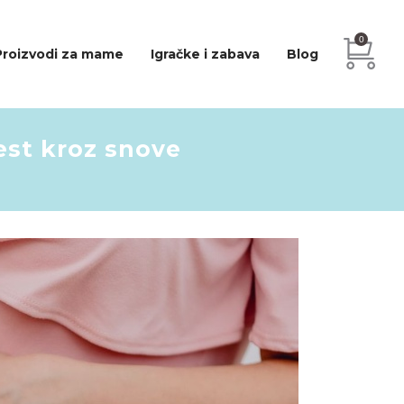
0
Proizvodi za mame
Igračke i zabava
Blog
est kroz snove