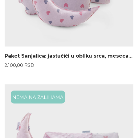
Paket Sanjalica: jastučići u obliku srca, meseca i oblaka
2.100,00
RSD
NEMA NA ZALIHAMA
30%