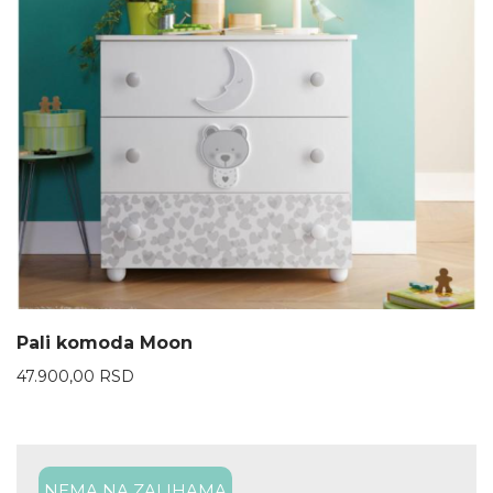
Pali komoda Moon
47.900,00
RSD
NEMA NA ZALIHAMA
30%