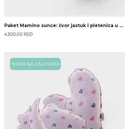
Paket Mamino sunce: čvor jastuk i pletenica u žutoj boji
4.300,00
RSD
NEMA NA ZALIHAMA