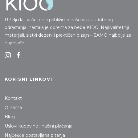
U želji da i vašoj deci približimo našu viziju udobnog
odrastanja, nastala je oprema za bebe KIDO. Najkvalitetniji
materijali, slatki dezeni i praktičan dizajn – SAMO najbolje za
najmlađe.
KORISNI LINKOVI
Kontakt
O nama
Blog
Uslovi kupovine i načini plaćanja
Najčešće postavljana pitanja