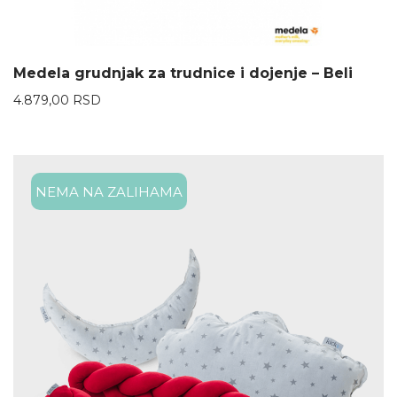
Medela grudnjak za trudnice i dojenje – Beli
4.879,00
RSD
NEMA NA ZALIHAMA
30%