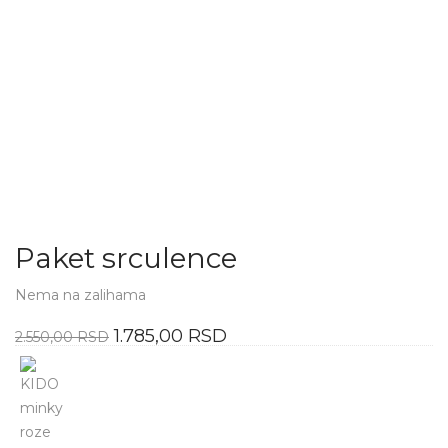
Paket srculence
Nema na zalihama
Originalna
Trenutna
1.785,00
RSD
2.550,00
RSD
cena
cena
je
je:
bila:
1.785,00 RSD.
2.550,00 RSD.