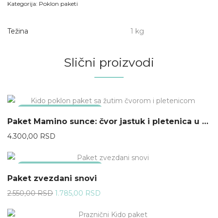
Kategorija:
Poklon paketi
Težina
1 kg
Slični proizvodi
NEMA NA ZALIHAMA
Paket Mamino sunce: čvor jastuk i pletenica u žutoj boji
4.300,00
RSD
NEMA NA ZALIHAMA
30%
Paket zvezdani snovi
Originalna
Trenutna
2.550,00
RSD
1.785,00
RSD
cena
cena
je
je: