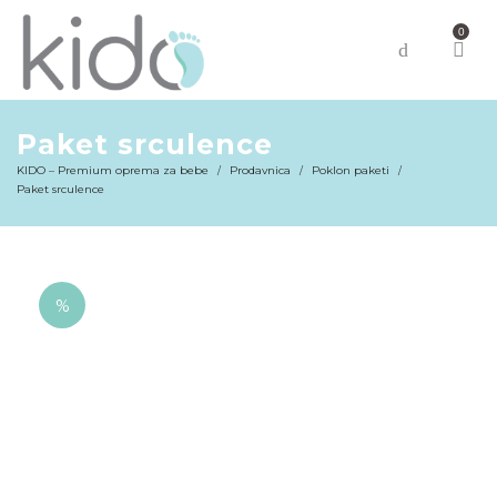
0
Paket srculence
KIDO – Premium oprema za bebe
Prodavnica
Poklon paketi
/
/
/
Paket srculence
%