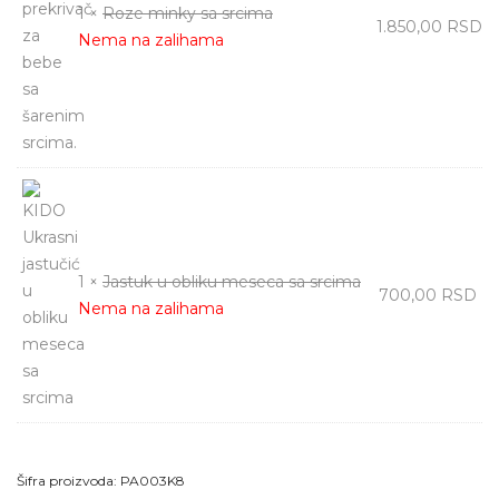
1 ×
Roze minky sa srcima
1.850,00
RSD
Nema na zalihama
1 ×
Jastuk u obliku meseca sa srcima
700,00
RSD
Nema na zalihama
Šifra proizvoda:
PA003K8