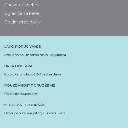
Gnezdo za bebe
Ogradice za bebe
Grudnjaci za dojilje
LAKO PORUČIVANJE
Porudžbina uz samo nekoliko klikova
BRZA DOSTAVA
Isporuka u roku od 2-3 radna dana
POUZDANOST PORUDŽBINE
Plaćanje pouzećem
KIDO CHAT I PODRŠKA
Dostupan za sva pitanja i nedoumice