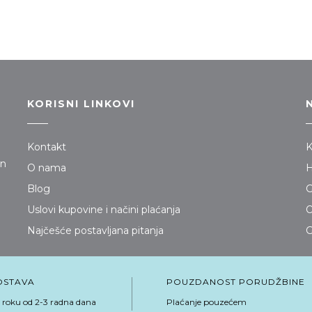
KORISNI LINKOVI
Kontakt
K
jn
O nama
H
Blog
G
Uslovi kupovine i načini plaćanja
O
Najčešće postavljana pitanja
G
OSTAVA
POUZDANOST PORUDŽBINE
 roku od 2-3 radna dana
Plaćanje pouzećem