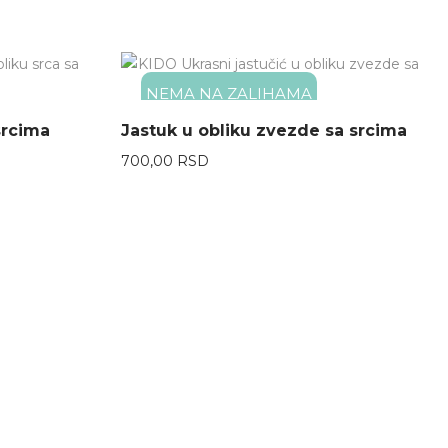
NEMA NA ZALIHAMA
srcima
Jastuk u obliku zvezde sa srcima
700,00
RSD