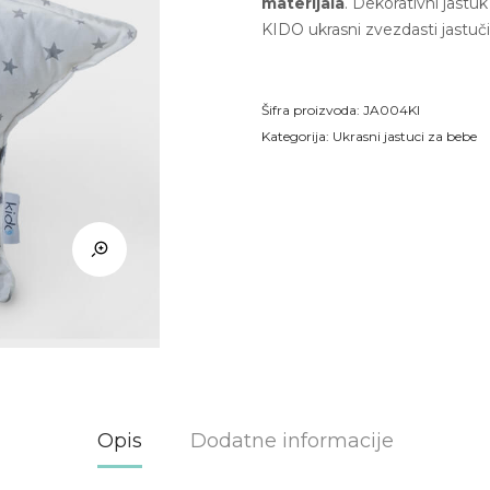
materijala
. Dekorativni jastuk
KIDO ukrasni zvezdasti jastuči
Šifra proizvoda:
JA004KI
Kategorija:
Ukrasni jastuci za bebe
Opis
Dodatne informacije