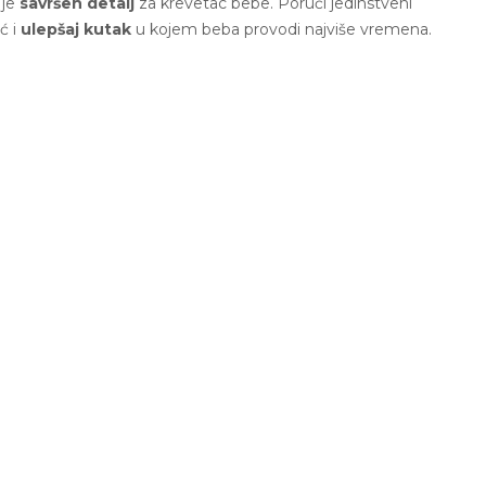
 je
savršen detalj
za krevetac bebe. Poruči jedinstveni
ć i
ulepšaj kutak
u kojem beba provodi najviše vremena.