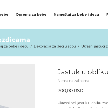
 bebe
Oprema za bebe
Nameštaj za bebe i decu
vezdicama
j za bebe i decu
Dekoracija za dečiju sobu
Ukrasni jastuci 
/
/
Jastuk u oblik
Nema na zalihama
700,00
RSD
Ukrasni beli jastuk u obliku 