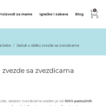
0
Proizvodi za mame
Igračke i zabava
Blog
za bebe
Jastuk u obliku zvezde sa zvezdicama
/
u zvezde sa zvezdicama
zvezde, ukrašen zvezdicama izrađen je od
100% pamučnih