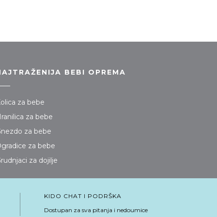
NAJTRAŽENIJA BEBI OPREMA
olica za bebe
ranilica za bebe
nezdo za bebe
gradice za bebe
rudnjaci za dojilje
KIDO CHAT I PODRŠKA
Dostupan za sva pitanja i nedoumice