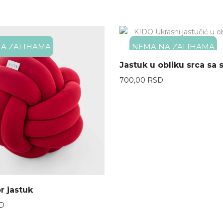
A ZALIHAMA
NEMA NA ZALIHAMA
Jastuk u obliku srca sa 
700,00
RSD
r jastuk
D