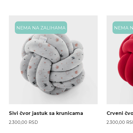
NEMA NA ZALIHAMA
NEMA N
Sivi čvor jastuk sa krunicama
Crveni čvo
2.300,00
RSD
2.300,00
RS