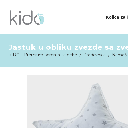
Kolica za
Jastuk u obliku zvezde sa z
KIDO
KIDO – Premium oprema za bebe
Prodavnica
Namešta
/
/