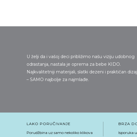
U želji da i vašoj deci približimo našu viziju udobnog
odrastanja, nastala je oprema za bebe KIDO.
Najkvalitetniji materijali, slatki dezeni i praktičan diza
– SAMO najbolje za najmlađe.
LAKO PORUČIVANJE
BRZA D
Porudžbina uz samo nekoliko klikova
Isporuka u