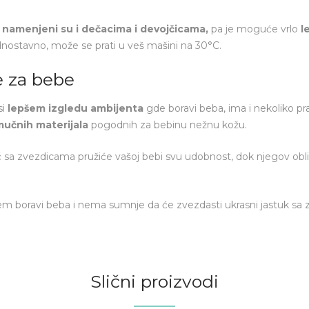
i
namenjeni su i dečacima i devojčicama,
pa
je moguće vrlo
le
dnostavno, može se prati u veš mašini na
30°C.
e za bebe
si
lepšem izgledu ambijenta
gde boravi beba, ima i nekoliko
učnih materijala
pogodnih za bebinu nežnu kožu.
ić sa zvezdicama pružiće vašoj bebi svu udobnost, dok njegov obli
jem boravi beba i nema sumnje da će zvezdasti ukrasni jastuk s
Slični proizvodi