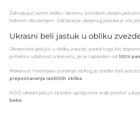
Zahvaljujući svom obliku i dezenu, zvezdasti ukrasni jastučić
bebinim okruženjem. Održavanje ukrasnog jastuka je vrlo je
Ukrasni beli jastuk u obliku zvezd
Ukrasni beli jastučić u obliku zvezde, pored toga što doprino
potrebnu udobnost u krevecu, jer je napravljen od
100% pam
Mekanost materijala i punjenje od kog je izrađen beli jastuč
prepoznavanja različitih oblika
.
KIDO ukrasni jastuci za bebe upotpuniće svaki prostor u ko
bebe
.