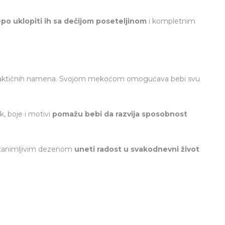
po uklopiti ih sa dečijom poseteljinom
i kompletnim
 praktičnih namena. Svojom mekoćom omogućava bebi svu
k, boje i motivi
pomažu bebi da razvija sposobnost
a zanimljivim dezenom
uneti radost u svakodnevni život