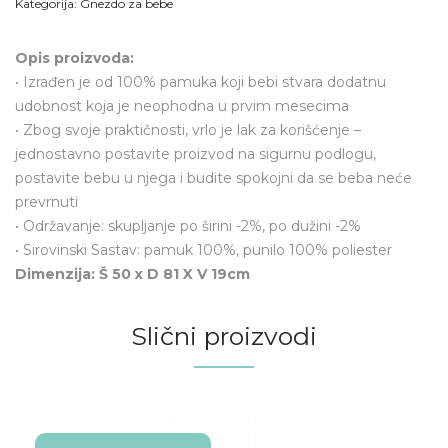
Kategorija:
Gnezdo za bebe
Opis proizvoda:
• Izrađen je od 100% pamuka koji bebi stvara dodatnu
udobnost koja je neophodna u prvim mesecima
• Zbog svoje praktičnosti, vrlo je lak za korišćenje –
jednostavno postavite proizvod na sigurnu podlogu,
postavite bebu u njega i budite spokojni da se beba neće
prevrnuti
• Održavanje: skupljanje po širini -2%, po dužini -2%
• Sirovinski Sastav: pamuk 100%, punilo 100% poliester
Dimenzija: Š 50 x D 81 X V 19cm
Slični proizvodi