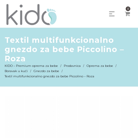
0
Textil multifunkcionalno
gnezdo za bebe Piccolino –
Roza
KIDO – Premium oprema za bebe
Prodavnica
Oprema za bebe
/
/
/
Boravak u kući
Gnezdo za bebe
/
/
Textil multifunkcionalno gnezdo za bebe Piccolino – Roza