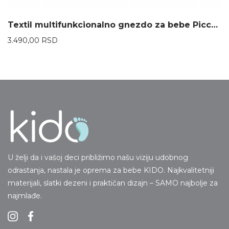
Textil multifunkcionalno gnezdo za bebe Piccolino – Bež
3.490,00
RSD
U želji da i vašoj deci približimo našu viziju udobnog
odrastanja, nastala je oprema za bebe KIDO. Najkvalitetniji
materijali, slatki dezeni i praktičan dizajn – SAMO najbolje za
najmlađe.