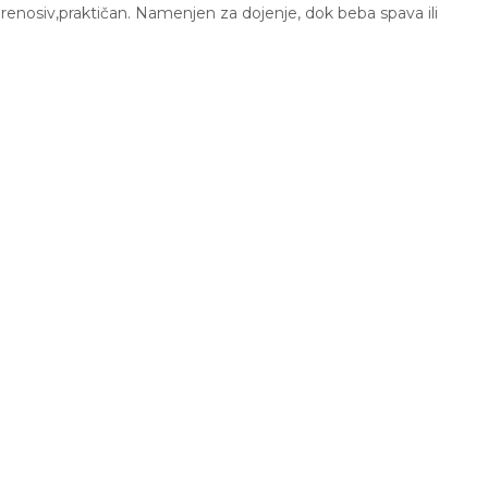
 prenosiv,praktičan. Namenjen za dojenje, dok beba spava ili