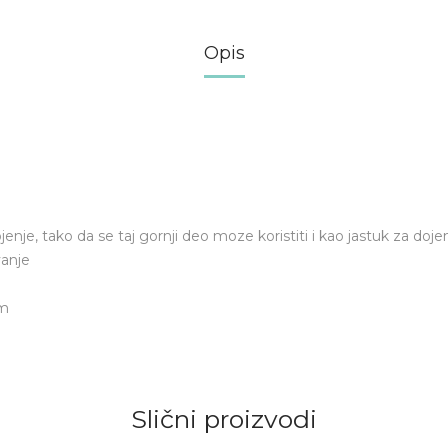
Opis
nje, tako da se taj gornji deo moze koristiti i kao jastuk za doje
vanje
cm
Slični proizvodi