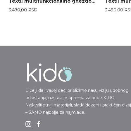
Textil multifunkcionalno gnezdo za bebe Piccolino – Bež
3.490,00
RSD
3.490,00
RS
U želji da i vašoj deci približimo našu viziju udobnog
odrastanja, nastala je oprema za bebe KIDO.
Najkvalitetniji materijali, slatki dezeni i praktičan diza
– SAMO najbolje za najmlađe.