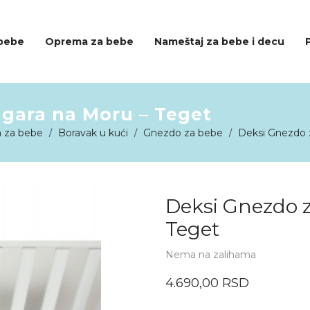
 bebe
Oprema za bebe
Nameštaj za bebe i decu
ugara na Moru – Teget
 za bebe
Boravak u kući
Gnezdo za bebe
Deksi Gnezdo z
/
/
/
Deksi Gnezdo z
Teget
Nema na zalihama
4.690,00
RSD