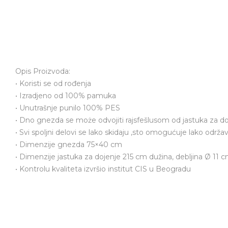
Opis Proizvoda:
• Koristi se od rođenja
• Izradjeno od 100% pamuka
• Unutrašnje punilo 100% PES
• Dno gnezda se może odvojiti rajsfešlusom od jastuka za doje
• Svi spoljni delovi se lako skidaju ,sto omogućuje lako održa
• Dimenzije gnezda 75×40 cm
• Dimenzije jastuka za dojenje 215 cm dužina, debljina Ø 11 
• Kontrolu kvaliteta izvršio institut CIS u Beogradu