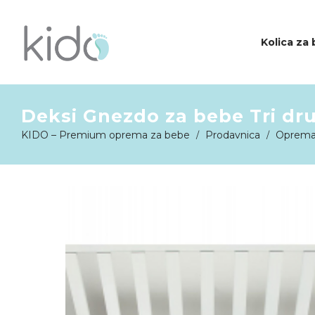
Kolica za
Deksi Gnezdo za bebe Tri dr
KIDO
KIDO – Premium oprema za bebe
Prodavnica
Oprema
/
/