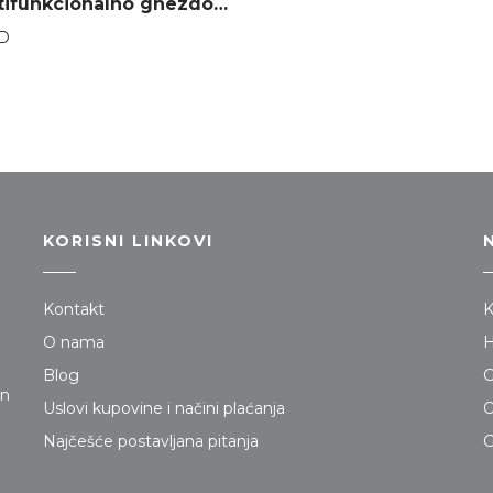
Textil multifunkcionalno gnezdo za bebe Piccolino – Roza
D
KORISNI LINKOVI
Kontakt
K
O nama
H
Blog
G
jn
Uslovi kupovine i načini plaćanja
O
Najčešće postavljana pitanja
G