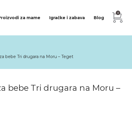
0
Proizvodi za mame
Igračke i zabava
Blog
a bebe Tri drugara na Moru – Teget
a bebe Tri drugara na Moru –