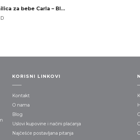
Nania hranilica za bebe Carla – Black
SD
KORISNI LINKOVI
Kontakt
K
O nama
H
Blog
G
jn
Uslovi kupovine i načini plaćanja
O
Najčešće postavljana pitanja
G