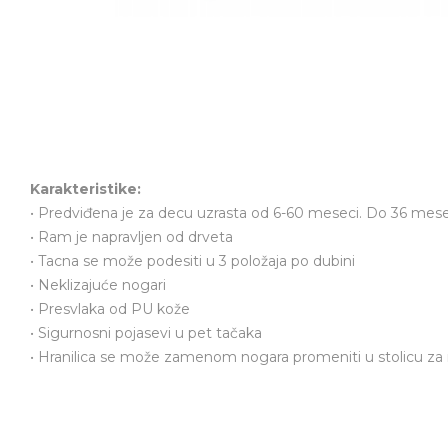
Karakteristike:
• Predviđena je za decu uzrasta od 6-60 meseci. Do 36 mesec
• Ram je napravljen od drveta
• Tacna se može podesiti u 3 položaja po dubini
• Neklizajuće nogari
• Presvlaka od PU kože
• Sigurnosni pojasevi u pet tačaka
• Hranilica se može zamenom nogara promeniti u stolicu za