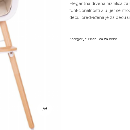
Elegantna drvena hranilica za
funkcionalnosti 2 u1 jer se može
decu, predviđena je za decu u
Kategorija:
Hranilica za bebe