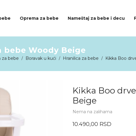
 bebe
Oprema za bebe
Nameštaj za bebe i decu
za bebe Woody Beige
 za bebe
Boravak u kući
Hranilica za bebe
Kikka Boo drv
/
/
/
Kikka Boo drve
Beige
Nema na zalihama
10.490,00
RSD