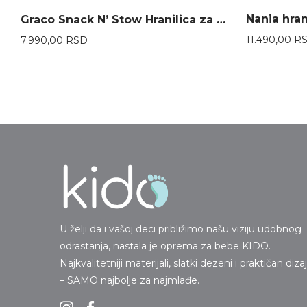
Graco Snack N’ Stow Hranilica za decu Patchwork
11.490,00
R
7.990,00
RSD
U želji da i vašoj deci približimo našu viziju udobnog
odrastanja, nastala je oprema za bebe KIDO.
Najkvalitetniji materijali, slatki dezeni i praktičan diza
– SAMO najbolje za najmlađe.