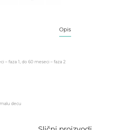
Opis
i – faza 1, do 60 meseci – faza 2
 malu decu
Slični proizvodi