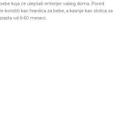
 bebe koja će ulepšati enterijer vašeg doma. Pored
 koristiti kao hranilica za bebe, a kasnije kao stolica za
zrasta od 6-60 meseci.