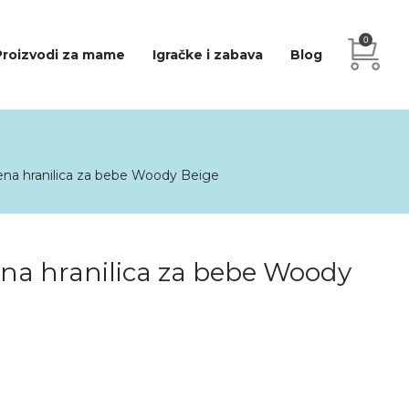
0
Proizvodi za mame
Igračke i zabava
Blog
ena hranilica za bebe Woody Beige
na hranilica za bebe Woody