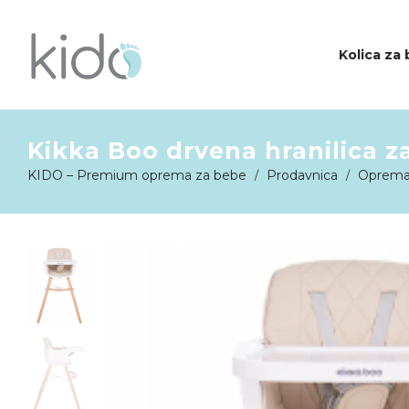
Kolica za
Kikka Boo drvena hranilica 
KIDO
KIDO – Premium oprema za bebe
Prodavnica
Oprema
/
/