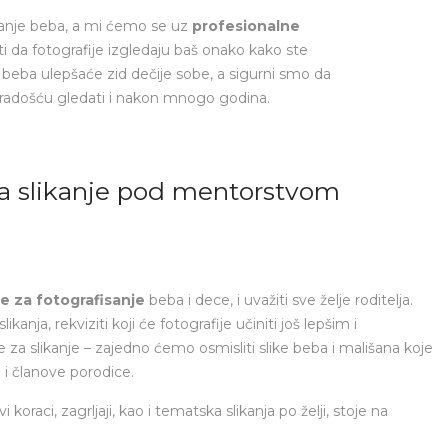
ikanje beba, a mi ćemo se uz
profesionalne
i da fotografije izgledaju baš onako kako ste
je beba ulepšaće zid dečije sobe, a sigurni smo da
 sa radošću gledati i nakon mnogo godina.
za slikanje pod mentorstvom
je za fotografisanje
beba i dece, i uvažiti sve želje roditelja.
likanja, rekviziti koji će fotografije učiniti još lepšim i
oze za slikanje – zajedno ćemo osmisliti slike beba i mališana koje
e i članove porodice.
koraci, zagrljaji, kao i tematska slikanja po želji, stoje na