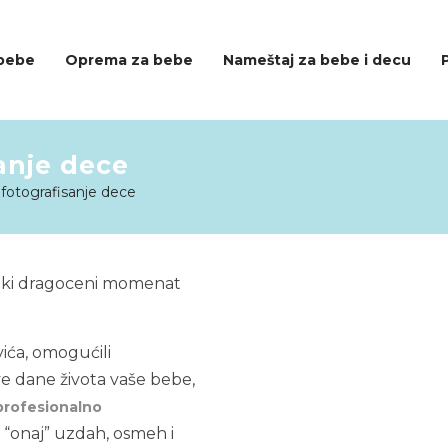
 bebe
Oprema za bebe
Nameštaj za bebe i decu
anje dece
 fotografisanje dece
svaki dragoceni momenat
ića, omogućili
ve dane života vaše bebe,
profesionalno
, “onaj” uzdah, osmeh i