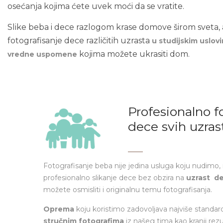
osećanja kojima ćete uvek moći da se vratite.
Slike beba i dece razlogom krase domove širom sveta, 
fotografisanje dece različitih uzrasta
u studijskim uslov
kojima možete ukrasiti dom.
vredne uspomene
Profesionalno f
dece svih uzras
Fotografisanje beba nije jedina usluga koju nudimo,
profesionalno slikanje dece bez obzira na
uzrast d
možete osmisliti i originalnu temu fotografisanja.
Oprema
koju koristimo zadovoljava najviše standard
stručnim fotografima
iz našeg tima
kao kranji rez