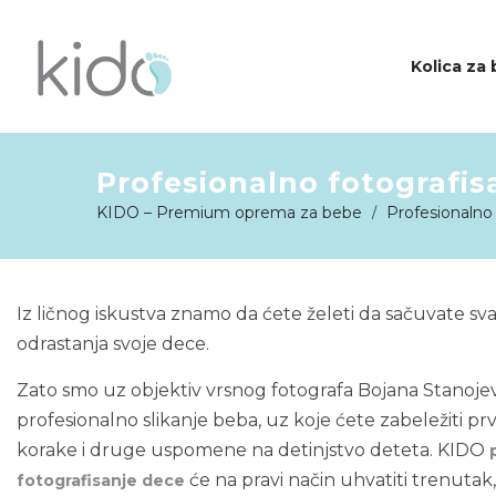
Kolica za
Profesionalno fotografis
KIDO
KIDO – Premium oprema za bebe
Profesionalno
/
Iz ličnog iskustva znamo da ćete želeti da sačuvate 
odrastanja svoje dece.
Zato smo uz objektiv vrsnog fotografa Bojana Stanojev
profesionalno slikanje beba, uz koje ćete zabeležiti pr
korake i druge uspomene na detinjstvo deteta. KIDO
će na pravi način uhvatiti trenutak
fotografisanje dece