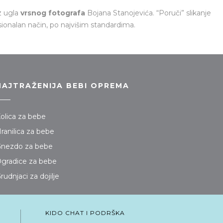
z ugla
vrsnog fotografa
Bojana Stanojevića. “
Poruči
” slikanje
onalan način, po najvišim standardima.
NAJTRAŽENIJA BEBI OPREMA
olica za bebe
ranilica za bebe
nezdo za bebe
gradice za bebe
rudnjaci za dojilje
KIDO CHAT I PODRŠKA