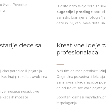
 život. Poverite
Izložite nam svoje želje za sl
imu.
sugestije i predloge
potrudit
zamislili. Uramljene fotografi
ćete ih i vi, kao i vaše dete,
starije dece sa
Kreativne ideje 
profesionalaca
 član porodice ili prijatelja,
Naš tim će rado predložiti
ide
i kao krajnji rezultat uvek ima
Originalna pozadina ili lokacija s
zanimljvijim, kao i različite p
će oduševiti sve vaše prijatelj
 prve mesece neraskidive
 je kada ih možete
Spontani osmesi najmlađih, prvi 
raspolaganju.