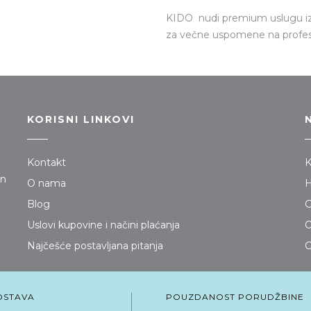
KIDO nudi premium uslugu i
za večne uspomene na profesi
KORISNI LINKOVI
Kontakt
K
jn
O nama
H
Blog
G
Uslovi kupovine i načini plaćanja
O
Najčešće postavljana pitanja
G
OSTAVA
POUZDANOST PORUDŽBINE