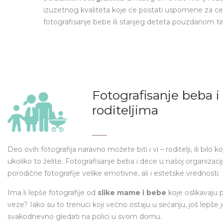
izuzetnog kvaliteta koje će postati uspomene za ceo
fotografisanje bebe ili starijeg deteta pouzdanom t
Fotografisanje beba i 
roditeljima
Deo ovih fotografija naravno možete biti i vi – roditelji, ili bilo koji
ukoliko to želite. Fotografisanje beba i dece u našoj organizacij
porodične fotografije velike emotivne, ali i estetske vrednosti.
Ima li lepše fotografije od
slike mame i bebe
koje oslikavaju
veze? Iako su to trenuci koji večno ostaju u sećanju, još lepše
svakodnevno gledati na polici u svom domu.