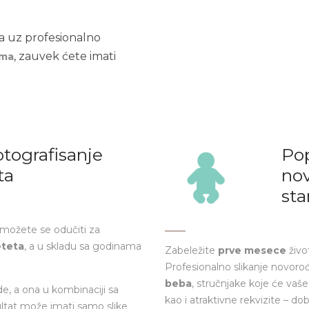
a uz profesionalno
, zauvek ćete imati
ima
otografisanje
Pop
ta
nov
st
 možete se odučiti za
eteta
, a u skladu sa godinama
Zabeležite
prve mesece
živo
Profesionalno slikanje novorođ
beba
, stručnjake koje će vaše
e, a ona u kombinaciji sa
kao i atraktivne rekvizite – do
ultat može imati samo slike