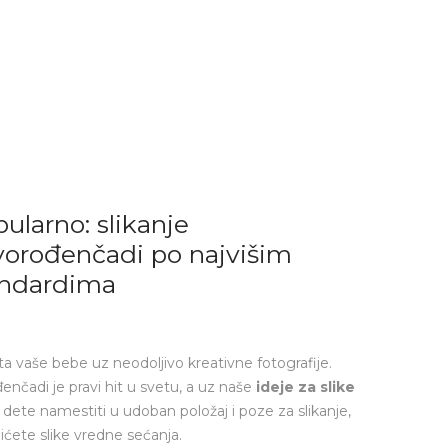
ularno: slikanje
orođenčadi po najvišim
andardima
ta vaše bebe uz neodoljivo kreativne fotografije.
enčadi je pravi hit u svetu, a uz naše
ideje za slike
 dete namestiti u udoban položaj i poze za slikanje,
bićete slike vredne sećanja.