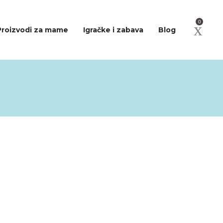
0
Proizvodi za mame
Igračke i zabava
Blog