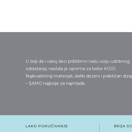
U želji da i vašoj deci približimo našu viziju udobnog
odrastanja, nastala je oprema za bebe KIDO.
Najkvalitetniji materijali, slatki dezeni i praktičan diza
– SAMO najbolje za najmlađe.
LAKO PORUČIVANJE
BRZA D